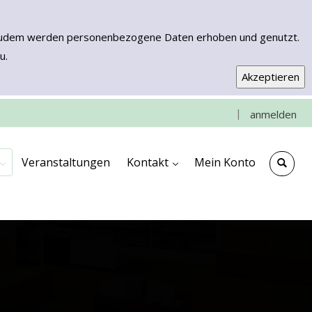
n. Zudem werden personenbezogene Daten erhoben und genutzt.
u.
|
anmelden
e
che
ngen
ooks & More
Kontakt & Anfahrt
Impressum
Veranstaltungen
Kontakt
Mein Konto