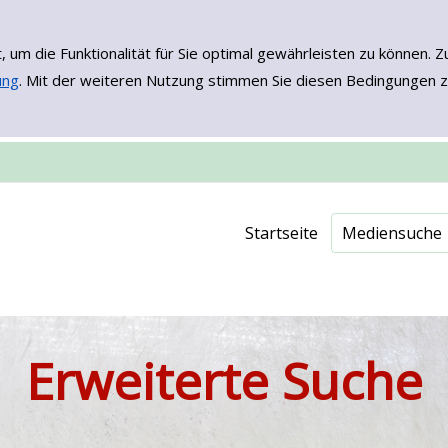
, um die Funktionalität für Sie optimal gewährleisten zu könne
ung
. Mit der weiteren Nutzung stimmen Sie diesen Bedingungen z
Einfache Such
Erweiterte Su
Neuerwerbu
Onleihe - EB
Startseite
Mediensuche
Erweiterte Suche