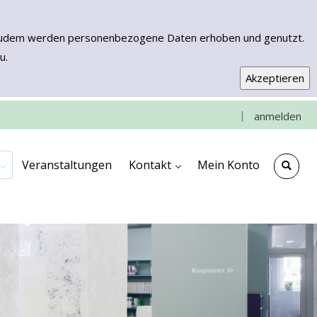
n. Zudem werden personenbezogene Daten erhoben und genutzt.
u.
|
anmelden
e
che
ngen
ooks & More
Kontakt & Anfahrt
Impressum
Veranstaltungen
Kontakt
Mein Konto