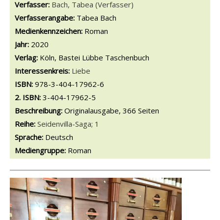
Verfasser:
Suche nach diesem Verfasser
Bach, Tabea (Verfasser)
Verfasserangabe:
Tabea Bach
Medienkennzeichen:
Roman
Jahr:
2020
Verlag:
Köln, Bastei Lübbe Taschenbuch
opens in new tab
Diesen Link in neuem Tab öffnen
Suche nach dieser Systematik
Interessenkreis:
Suche nach diesem Interessenskreis
Liebe
ISBN:
978-3-404-17962-6
2. ISBN:
3-404-17962-5
Beschreibung:
Originalausgabe, 366 Seiten
Reihe:
Seidenvilla-Saga; 1
Suche nach dieser Beteiligten Person
Sprache:
Deutsch
Mediengruppe:
Roman