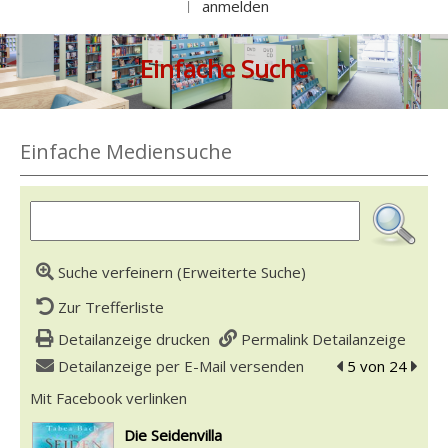
anmelden
|
Einfache Suche
Einfache Mediensuche
Suche verfeinern (Erweiterte Suche)
Zur Trefferliste
Detailanzeige drucken
Permalink Detailanzeige
Detailanzeige per E-Mail versenden
zum vorherigen 
5 von 24
zum n
Mit Facebook verlinken
Diesen Link in neuem Tab öffnen
wird in neuem Tab geöffnet
Die Seidenvilla