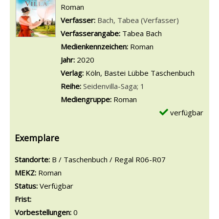
Roman
Verfasser:
Suche nach diesem Verfasser
Bach, Tabea (Verfasser)
Verfasserangabe:
Tabea Bach
Medienkennzeichen:
Roman
Jahr:
2020
Verlag:
Köln, Bastei Lübbe Taschenbuch
Reihe:
Seidenvilla-Saga; 1
Mediengruppe:
Roman
verfügbar
Exemplare
Standorte:
B / Taschenbuch / Regal R06-R07
MEKZ:
Roman
Status:
Verfügbar
Frist:
Vorbestellungen:
0