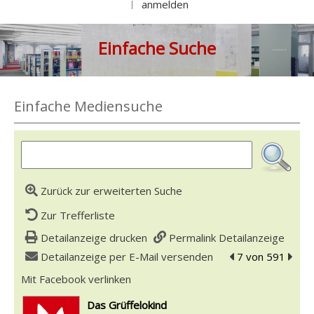
anmelden
|
Einfache Suche
Einfache Mediensuche
Zurück zur erweiterten Suche
Zur Trefferliste
Detailanzeige drucken
Permalink Detailanzeige
Detailanzeige per E-Mail versenden
zum vorherigen T
7 von 591
zum n
Mit Facebook verlinken
Diesen Link in neuem Tab öffnen
wird in neuem Tab geöffnet
Das Grüffelokind