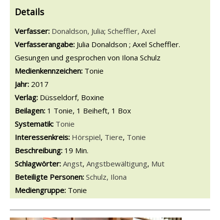
Details
Verfasser:
Suche nach diesem Verfasser
Donaldson, Julia
;
Scheffler, Axel
Verfasserangabe:
Julia Donaldson ; Axel Scheffler.
Gesungen und gesprochen von Ilona Schulz
Medienkennzeichen:
Tonie
Jahr:
2017
Verlag:
Düsseldorf, Boxine
Beilagen:
1 Tonie, 1 Beiheft, 1 Box
opens in new tab
Diesen Link in neuem Tab öffnen
Systematik:
Suche nach dieser Systematik
Tonie
Interessenkreis:
Suche nach diesem Interessenskreis
Hörspiel
,
Tiere
,
Tonie
Beschreibung:
19 Min.
Schlagwörter:
Angst
,
Angstbewältigung
,
Mut
Beteiligte Personen:
Suche nach dieser Beteiligten Person
Schulz, Ilona
Mediengruppe:
Tonie