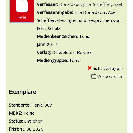
Verfasser:
Suche nach diesem Verfasser
Donaldson, Julia
;
Scheffler, Axel
Verfasserangabe:
Julia Donaldson ; Axel
Scheffler. Gesungen und gesprochen von
Ilona Schulz
Medienkennzeichen:
Tonie
Jahr:
2017
Verlag:
Düsseldorf, Boxine
Mediengruppe:
Tonie
nicht verfügbar
Vorbestellen
Exemplare
Standorte:
Tonie 007
MEKZ:
Tonie
Status:
Entliehen
Frist:
19.08.2026