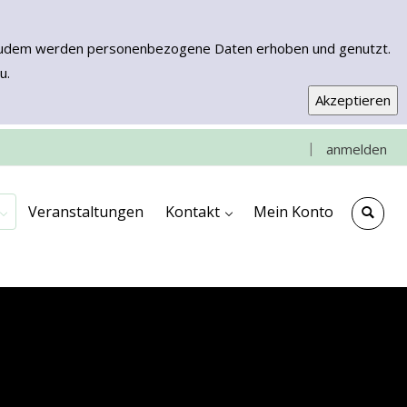
n. Zudem werden personenbezogene Daten erhoben und genutzt.
u.
|
anmelden
e
che
ngen
ooks & More
Kontakt & Anfahrt
Impressum
Veranstaltungen
Kontakt
Mein Konto