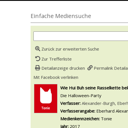
Einfache Mediensuche
Zurück zur erweiterten Suche
Zur Trefferliste
Detailanzeige drucken
Permalink Detail
Mit Facebook verlinken
Diesen Link in neuem Tab
wird in neuem Tab geöffnet
Wie Hui Buh seine Rasselkette b
Die Halloween-Party
Verfasser:
Suche nach diesem Ver
Alexander-Burgh, Eber
Verfasserangabe:
Eberhard Alexa
Medienkennzeichen:
Tonie
Jahr:
2017