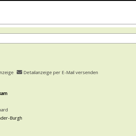
anzeige
Detailanzeige per E-Mail versenden
 öffnen
ekam
fasser
hard
nder-Burgh