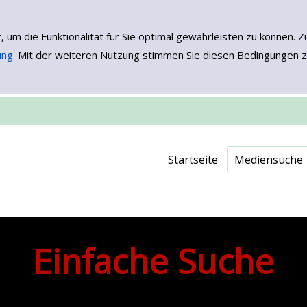
, um die Funktionalität für Sie optimal gewährleisten zu könne
ung
. Mit der weiteren Nutzung stimmen Sie diesen Bedingungen z
Einfache Such
Erweiterte Su
Neuerwerbu
Onleihe - EB
Startseite
Mediensuche
Einfache Suche