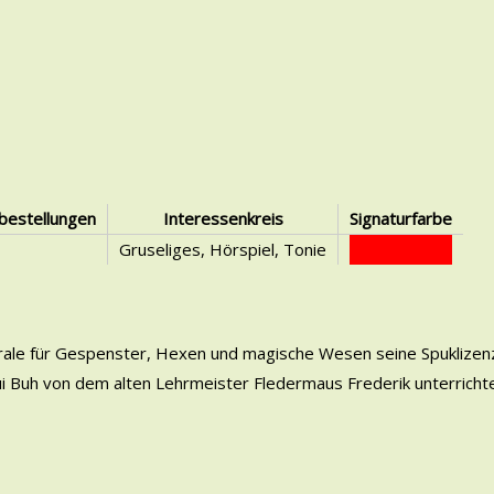
bestellungen
Interessenkreis
Signaturfarbe
Gruseliges, Hörspiel, Tonie
rale für Gespenster, Hexen und magische Wesen seine Spuklizenz v
h von dem alten Lehrmeister Fledermaus Frederik unterrichtet wi