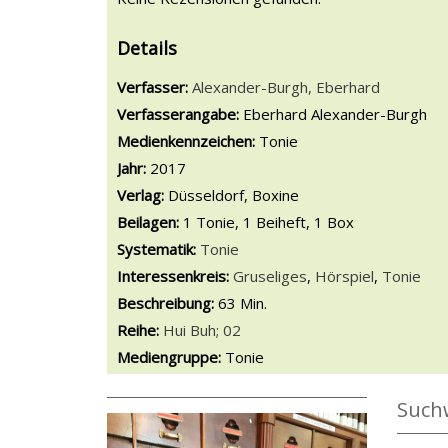
Details
Verfasser:
Suche nach diesem Verfasser
Alexander-Burgh, Eberhard
Verfasserangabe:
Eberhard Alexander-Burgh
Medienkennzeichen:
Tonie
Jahr:
2017
Verlag:
Düsseldorf, Boxine
Beilagen:
1 Tonie, 1 Beiheft, 1 Box
opens in new tab
Diesen Link in neuem Tab öffnen
Systematik:
Suche nach dieser Systematik
Tonie
Interessenkreis:
Suche nach diesem Interessens
Gruseliges
,
Hörspiel
,
Tonie
Beschreibung:
63 Min.
Reihe:
Hui Buh; 02
Suche nach dieser Beteiligten Person
Mediengruppe:
Tonie
Such