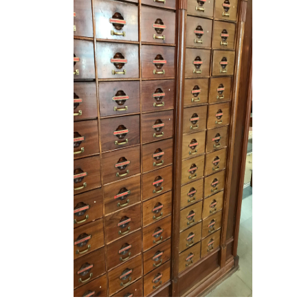
Die häu
.