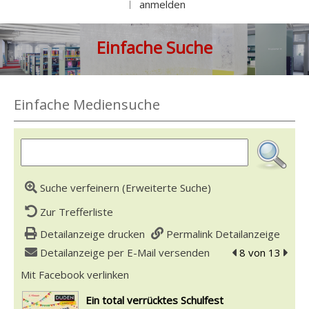
anmelden
|
Einfache Suche
Einfache Mediensuche
Suche verfeinern (Erweiterte Suche)
Zur Trefferliste
Detailanzeige drucken
Permalink Detailanzeige
Detailanzeige per E-Mail versenden
zum vorherigen 
8 von 13
zum n
Mit Facebook verlinken
Diesen Link in neuem Tab öffnen
wird in neuem Tab geöffnet
Ein total verrücktes Schulfest