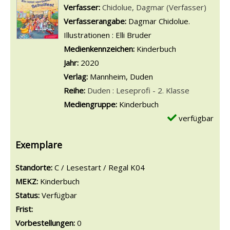
Verfasser:
Suche nach diesem Verfasser
Chidolue, Dagmar (Verfasser)
Verfasserangabe:
Dagmar Chidolue.
Illustrationen : Elli Bruder
Medienkennzeichen:
Kinderbuch
Jahr:
2020
Verlag:
Mannheim, Duden
Reihe:
Duden : Leseprofi - 2. Klasse
Mediengruppe:
Kinderbuch
verfügbar
Exemplare
Standorte:
C / Lesestart / Regal K04
MEKZ:
Kinderbuch
Status:
Verfügbar
Frist:
Vorbestellungen:
0