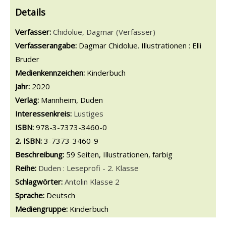
Details
Verfasser:
Suche nach diesem Verfasser
Chidolue, Dagmar (Verfasser)
Verfasserangabe:
Dagmar Chidolue. Illustrationen : Elli
Bruder
Medienkennzeichen:
Kinderbuch
Jahr:
2020
Verlag:
Mannheim, Duden
opens in new tab
Diesen Link in neuem Tab öffnen
Suche nach dieser Systematik
Interessenkreis:
Suche nach diesem Interessenskreis
Lustiges
ISBN:
978-3-7373-3460-0
2. ISBN:
3-7373-3460-9
Beschreibung:
59 Seiten, Illustrationen, farbig
Reihe:
Duden : Leseprofi - 2. Klasse
Schlagwörter:
Antolin Klasse 2
Suche nach dieser Beteiligten Person
Sprache:
Deutsch
Mediengruppe:
Kinderbuch