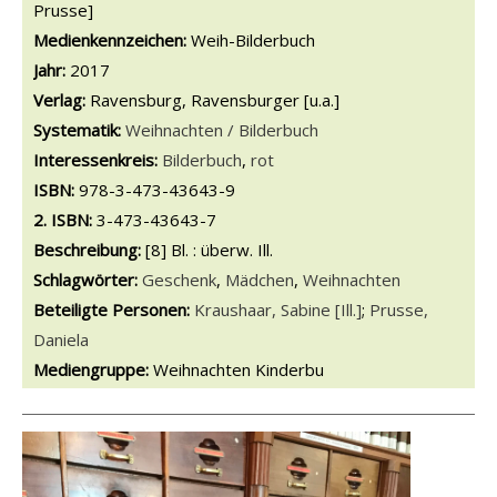
Prusse]
Medienkennzeichen:
Weih-Bilderbuch
Jahr:
2017
Verlag:
Ravensburg, Ravensburger [u.a.]
opens in new tab
Diesen Link in neuem Tab öffnen
Systematik:
Suche nach dieser Systematik
Weihnachten / Bilderbuch
Interessenkreis:
Suche nach diesem Interessenskreis
Bilderbuch
,
rot
ISBN:
978-3-473-43643-9
2. ISBN:
3-473-43643-7
Beschreibung:
[8] Bl. : überw. Ill.
Schlagwörter:
Geschenk
,
Mädchen
,
Weihnachten
Beteiligte Personen:
Suche nach dieser Beteiligten Person
Kraushaar, Sabine [Ill.]
;
Prusse,
Daniela
Mediengruppe:
Weihnachten Kinderbu