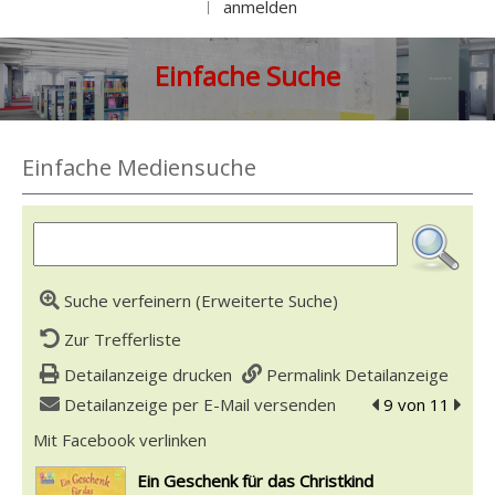
anmelden
|
Einfache Suche
Einfache Mediensuche
Suche verfeinern (Erweiterte Suche)
Zur Trefferliste
Detailanzeige drucken
Permalink Detailanzeige
Detailanzeige per E-Mail versenden
zum vorherigen 
9 von 11
zum n
Mit Facebook verlinken
Diesen Link in neuem Tab öffnen
wird in neuem Tab geöffnet
Ein Geschenk für das Christkind