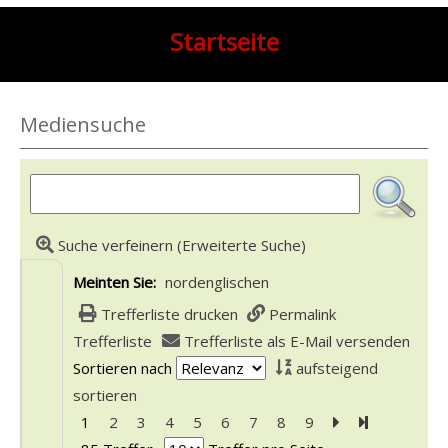
Startseite
Mediensuche
Suche verfeinern (Erweiterte Suche)
Meinten Sie:
nordenglischen
Trefferliste drucken
Permalink
Trefferliste
Trefferliste als E-Mail versenden
Sortieren nach
aufsteigend
sortieren
1
2
3
4
5
6
7
8
9
Zur nächsten Se
Zur letzten 