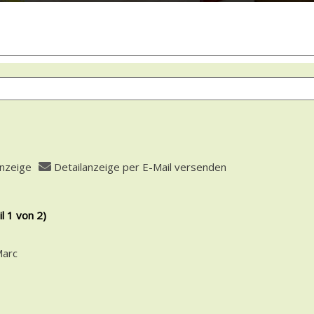
anzeige
Detailanzeige per E-Mail versenden
 öffnen
l 1 von 2)
fasser
Marc