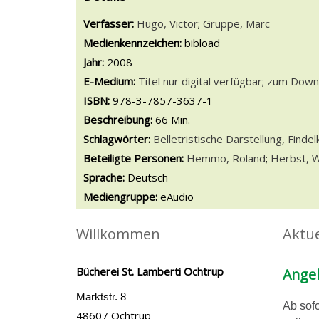
Verfasser:
Suche nach diesem Verfasser
Hugo, Victor
;
Gruppe, Marc
Medienkennzeichen:
bibload
Jahr:
2008
E-Medium:
Titel nur digital verfügbar; zum Downl
Diesen Link in neuem Tab öffnen
Suche nach dieser Systematik
Suche nach diesem Interessenskreis
ISBN:
978-3-7857-3637-1
Beschreibung:
66 Min.
Schlagwörter:
Belletristische Darstellung
,
Findel
Beteiligte Personen:
Suche nach dieser Beteilig
Hemmo, Roland
;
Herbst, W
Sprache:
Deutsch
Mediengruppe:
eAudio
Willkommen
Aktue
Bücherei St. Lamberti Ochtrup
Angeb
Marktstr. 8
Ab sofo
48607 Ochtrup