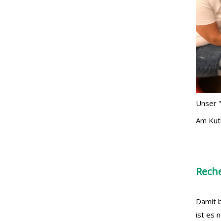
Unser "
Am Kuti
Rech
Damit b
ist es 