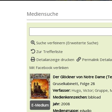
Mediensuche
Suche verfeinern (Erweiterte Suche)
Zur Trefferliste
Detailanzeige drucken
Permalink Detail
Mit Facebook verlinken
Diesen Link in neuem Tab
wird in neuem Tab geöffnet
Der Glöckner von Notre Dame (Tei
Gruselkabinett, Folge 28
Verfasser:
Suche nach diesem Ver
Hugo, Victor
;
Gruppe, 
Medienkennzeichen:
bibload
Jahr:
2008
E-Medium
Mediengruppe:
eAudio