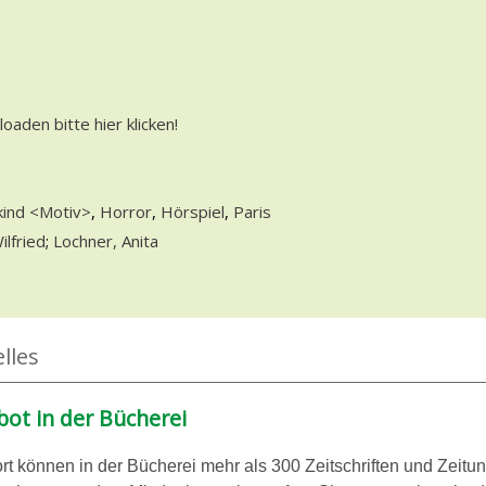
oaden bitte hier klicken!
opens in new tab
kind <Motiv>
,
Horror
,
Hörspiel
,
Paris
ten Person
ilfried
;
Lochner, Anita
lles
ot in der Bücherei
rt können in der Bücherei mehr als 300 Zeitschriften und Zeitu