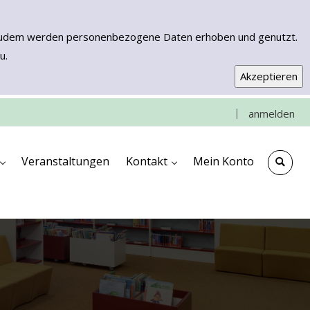
n. Zudem werden personenbezogene Daten erhoben und genutzt.
u.
|
anmelden
e
che
ngen
ooks & More
Kontakt & Anfahrt
Impressum
Veranstaltungen
Kontakt
Mein Konto