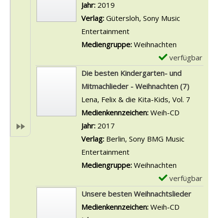
t
m
Jahr:
2019
i
n
a
p
Verlag:
Gütersloh, Sony Music
n
T
i
l
Entertainment
g
a
l
a
Mediengruppe:
Weihnachten
s
n
s
r
verfügbar
E
-
z
v
-
x
Die besten Kindergarten- und
K
d
o
D
e
Mitmachlieder - Weihnachten (7)
i
e
n
e
m
Lena, Felix & die Kita-Kids, Vol. 7
n
n
U
t
p
Suche nach diesem Verfasser
Medienkennzeichen:
Weih-CD
d
S
n
a
l
Jahr:
2017
e
p
t
i
a
Verlag:
Berlin, Sony BMG Music
r
a
e
l
r
Entertainment
g
t
r
s
-
Mediengruppe:
Weihnachten
a
z
m
v
D
verfügbar
E
r
a
e
o
e
x
t
Unsere besten Weihnachtslieder
n
i
n
t
e
e
Suche nach diesem Verfasser
Medienkennzeichen:
Weih-CD
z
n
H
a
m