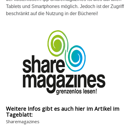
i
Tablets und Smartphones möglich. Jedoch ist der Zugriff
e
beschränkt auf die Nutzung in der Bücherei!
d
e
r
a
n
z
e
i
g
e
n
Weitere Infos gibt es auch hier im Artikel im
Tageblatt:
Sharemagazines