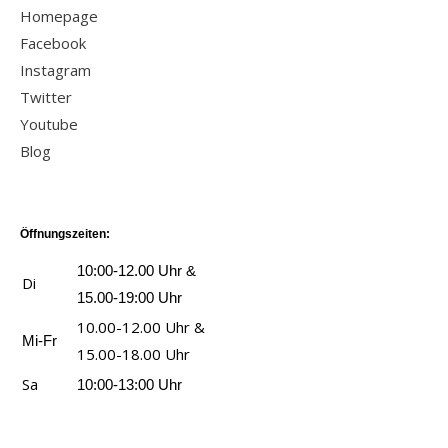
e
r
z
Homepage
n
i
d
a
e
Facebook
d
e
e
n
i
Instagram
e
M
r
z
t
Twitter
r
i
-
e
a
Youtube
-
s
W
i
n
Blog
D
c
e
g
z
i
h
i
e
e
e
u
h
n
i
b
Öffnungszeiten:
n
n
g
e
g
10:00-12.00 Uhr &
a
Di
e
s
m
15.00-19:00 Uhr
c
n
t
a
10.00-12.00 Uhr &
h
Mi-Fr
e
c
15.00-18.00 Uhr
t
n
h
e
Sa
10:00-13:00 Uhr
S
t
n
p
'
(