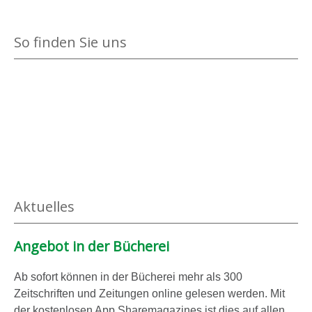
i
s
7
e
!
)
So finden Sie uns
l
a
a
-
n
n
u
z
z
n
e
e
d
i
i
B
g
g
e
e
e
w
n
n
e
Aktuelles
g
u
Angebot in der Bücherei
n
g
Ab sofort können in der Bücherei mehr als 300
s
Zeitschriften und Zeitungen online gelesen werden. Mit
l
der kostenlosen App Sharemagazines ist dies auf allen