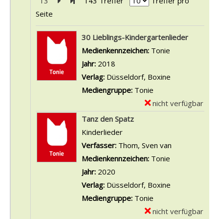
13
Zur nächsten Seite blättern
Zur letzten Seite blättern
143 Treffer
Treffer pro
Seite
Suchergebnis
30 Lieblings-Kindergartenlieder
Suche nach diesem Verfasser
Medienkennzeichen:
Tonie
Jahr:
2018
Verlag:
Düsseldorf, Boxine
Mediengruppe:
Tonie
nicht verfügbar
E
x
Tanz den Spatz
e
Kinderlieder
m
Verfasser:
Thom, Sven van
Suche nach d
p
Medienkennzeichen:
Tonie
l
Jahr:
2020
a
Verlag:
Düsseldorf, Boxine
r
Mediengruppe:
Tonie
-
nicht verfügbar
E