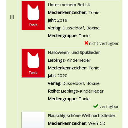
D
x
Unter meinem Bett 4
e
e
Suche nach diesem Verfasser
Medienkennzeichen:
Tonie
t
m
Jahr:
2019
a
p
Verlag:
Düsseldorf, Boxine
i
l
Mediengruppe:
Tonie
l
a
nicht verfügbar
E
s
r
x
Halloween- und Spuklieder
v
-
e
Lieblings-Kinderlieder
o
D
m
Suche nach diesem Verfasser
Medienkennzeichen:
Tonie
n
e
p
Jahr:
2020
3
t
l
Verlag:
Düsseldorf, Boxine
0
a
a
Reihe:
Lieblings-Kinderlieder
L
i
r
Mediengruppe:
Tonie
i
l
-
verfügbar
E
e
s
D
x
Flauschig schöne Weihnachtslieder
b
v
e
e
Suche nach diesem Verfasser
Medienkennzeichen:
Weih-CD
l
o