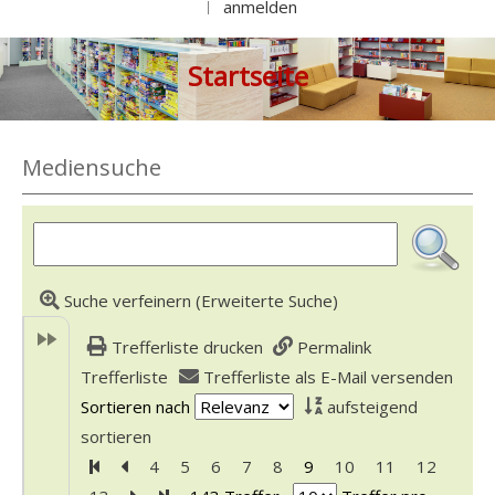
anmelden
|
Startseite
Mediensuche
Suche verfeinern (Erweiterte Suche)
Trefferliste drucken
Permalink
Trefferliste
Trefferliste als E-Mail versenden
Sortieren nach
aufsteigend
sortieren
Zur ersten Seite blättern
Zur vorherigen Seite blättern
4
5
6
7
8
9
10
11
12