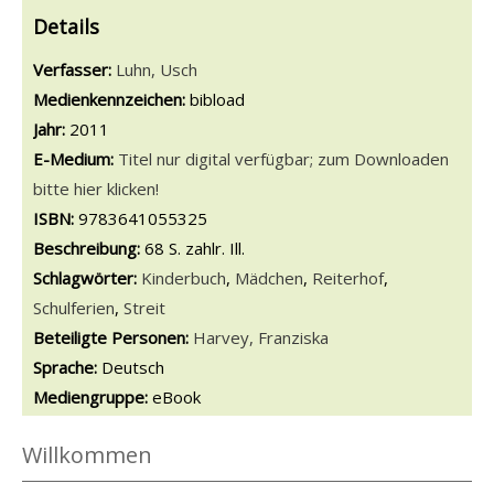
Details
Verfasser:
Suche nach diesem Verfasser
Luhn, Usch
Medienkennzeichen:
bibload
Jahr:
2011
E-Medium:
Titel nur digital verfügbar; zum Downloaden
bitte hier klicken!
opens in new tab
Diesen Link in neuem Tab öffnen
Suche nach dieser Systematik
Suche nach diesem Interessenskreis
ISBN:
9783641055325
Beschreibung:
68 S. zahlr. Ill.
Schlagwörter:
Kinderbuch
,
Mädchen
,
Reiterhof
,
Schulferien
,
Streit
Beteiligte Personen:
Suche nach dieser Beteiligten Person
Harvey, Franziska
Sprache:
Deutsch
Mediengruppe:
eBook
Willkommen