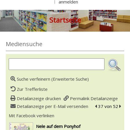
anmelden
|
Startseite
Mediensuche
Suche verfeinern (Erweiterte Suche)
Zur Trefferliste
Detailanzeige drucken
Permalink Detailanzeige
Detailanzeige per E-Mail versenden
zum vorherigen T
37 von 52
zum n
Mit Facebook verlinken
Diesen Link in neuem Tab öffnen
wird in neuem Tab geöffnet
Nele auf dem Ponyhof