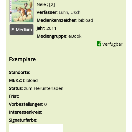
Nele ; [2]
Verfasser:
Suche nach diesem Verfasser
Luhn, Usch
Medienkennzeichen:
bibload
Jahr:
2011
E-Medium
Mediengruppe:
eBook
verfügbar
Exemplare
Standorte:
MEKZ:
bibload
Status:
zum Herunterladen
Frist:
Vorbestellungen:
0
Interessenkreis:
Signaturfarbe: