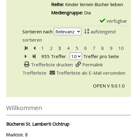
s
a
Reihe:
Kinder lernen Bücher lieben
e
l
v
r
Mediengruppe:
Dia
i
,
o
-
verfügbar
E
g
l
n
D
x
e
Sortieren nach
aufsteigend
i
D
e
e
n
sortieren
e
e
t
m
Zur ersten Seite blättern
Zur vorherigen Seite blättern
1
2
3
4
5
6
7
8
9
10
b
r
a
p
Zur nächsten Seite blättern
Zur letzten Seite blättern
955 Treffer
Treffer pro Seite
e
S
i
l
Trefferliste drucken
Permalink
r
u
l
a
Trefferliste
Trefferliste als E-Mail versenden
D
p
s
r
a
e
v
OPEN V 9.0.1.0
-
c
r
o
D
h
h
n
e
Willkommen
s
a
N
t
a
s
a
a
n
Bücherei St. Lamberti Ochtrup
e
w
i
z
a
a
Marktstr. 8
l