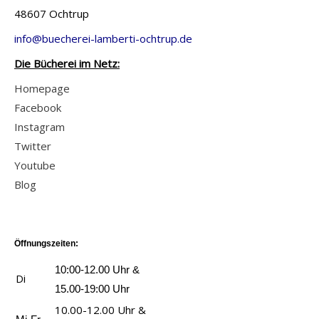
e
n
48607 Ochtrup
r
s
i
z
t
v
info@buecherei-lamberti-ochtrup.de
g
e
e
o
Die Bücherei im Netz:
e
i
,
n
n
g
Homepage
s
M
e
Facebook
a
u
n
Instagram
g
t
Twitter
t
t
Youtube
e
e
Blog
S
r
c
,
h
V
w
Öffnungszeiten:
a
a
t
10:00-12.00 Uhr &
Di
r
e
15.00-19:00 Uhr
t
r
10.00-12.00 Uhr &