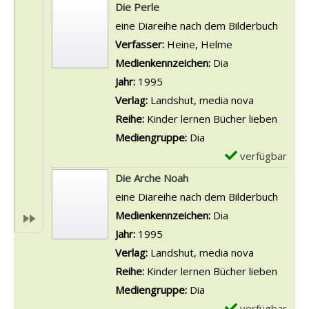
e
x
Die Perle
i
n
t
e
eine Diareihe nach dem Bilderbuch
,
3
a
m
Verfasser:
Heine, Helme
Suche nach die
v
;
i
p
Medienkennzeichen:
Dia
i
R
l
l
Jahr:
1995
e
i
s
a
Verlag:
Landshut, media nova
l
t
v
r
Reihe:
Kinder lernen Bücher lieben
e
t
o
-
Mediengruppe:
Dia
a
e
n
D
verfügbar
E
n
r
L
e
x
Die Arche Noah
z
R
o
t
e
eine Diareihe nach dem Bilderbuch
e
o
t
a
m
Suche nach diesem Verfasser
Medienkennzeichen:
Dia
i
s
t
i
p
Jahr:
1995
g
t
e
l
l
Verlag:
Landshut, media nova
e
u
u
s
a
Reihe:
Kinder lernen Bücher lieben
n
n
n
v
r
Mediengruppe:
Dia
d
d
o
-
verfügbar
E