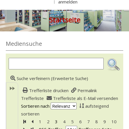
anmelden
|
Startseite
Mediensuche
Suche verfeinern (Erweiterte Suche)
Trefferliste drucken
Permalink
Trefferliste
Trefferliste als E-Mail versenden
Sortieren nach
aufsteigend
sortieren
Zur ersten Seite blättern
Zur vorherigen Seite blättern
1
2
3
4
5
6
7
8
9
10