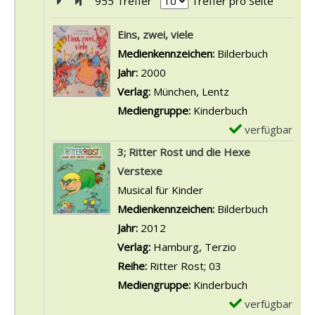
Zur nächsten Seite blättern
Zur letzten Seite blättern
955 Treffer
Treffer pro Seite
Suchergebnis
Eins, zwei, viele
Suche nach diesem Verfasser
Medienkennzeichen:
Bilderbuch
Jahr:
2000
Verlag:
München, Lentz
Mediengruppe:
Kinderbuch
verfügbar
E
x
3; Ritter Rost und die Hexe
e
Verstexe
m
Musical für Kinder
p
Suche nach diesem Verfasser
Medienkennzeichen:
Bilderbuch
l
Jahr:
2012
a
Verlag:
Hamburg, Terzio
r
Reihe:
Ritter Rost; 03
-
Mediengruppe:
Kinderbuch
D
verfügbar
E