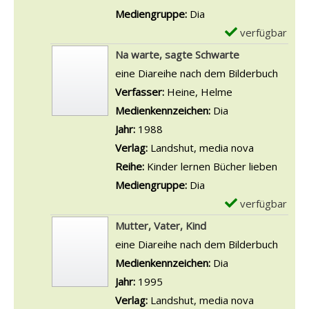
l
o
-
z
Mediengruppe:
Dia
n
e
n
D
e
verfügbar
E
a
D
e
i
x
Na warte, sagte Schwarte
n
i
t
g
e
eine Diareihe nach dem Bilderbuch
z
e
a
e
m
Verfasser:
Heine, Helme
Suche nach die
e
A
i
n
p
Medienkennzeichen:
Dia
i
r
l
l
Jahr:
1988
g
c
s
a
Verlag:
Landshut, media nova
e
h
v
r
Reihe:
Kinder lernen Bücher lieben
n
e
o
-
Mediengruppe:
Dia
N
n
D
verfügbar
E
o
L
e
x
Mutter, Vater, Kind
a
e
t
e
eine Diareihe nach dem Bilderbuch
h
b
a
m
Suche nach diesem Verfasser
Medienkennzeichen:
Dia
a
w
i
p
Jahr:
1995
n
o
l
l
Verlag:
Landshut, media nova
z
h