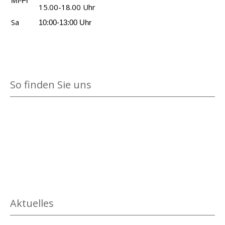
Mi-Fr
e
,
15.00-18.00 Uhr
a
K
Sa
10:00-13:00 Uhr
n
i
z
n
e
d
i
a
So finden Sie uns
g
n
e
z
n
e
i
g
e
n
Aktuelles