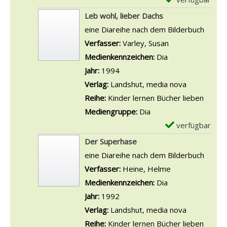
d
d
n
D
x
Leb wohl, lieber Dachs
i
i
F
e
e
eine Diareihe nach dem Bilderbuch
e
e
r
t
m
Verfasser:
Varley, Susan
Suche nach dies
H
M
e
a
p
Medienkennzeichen:
Dia
e
o
u
i
l
Jahr:
1994
x
n
n
l
a
Verlag:
Landshut, media nova
e
s
d
s
r
Reihe:
Kinder lernen Bücher lieben
V
t
e
v
-
Mediengruppe:
Dia
e
e
a
o
D
verfügbar
E
r
r
n
n
e
x
s
Der Superhase
a
z
D
t
e
t
eine Diareihe nach dem Bilderbuch
n
e
i
a
m
e
Verfasser:
Heine, Helme
Suche nach die
z
i
e
i
p
x
Medienkennzeichen:
Dia
e
g
P
l
l
e
Jahr:
1992
i
e
e
s
a
a
Verlag:
Landshut, media nova
g
n
r
v
r
n
Reihe:
Kinder lernen Bücher lieben
e