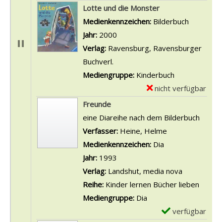
e
x
Lotte und die Monster
t
e
Suche nach diesem Verfasser
Medienkennzeichen:
Bilderbuch
a
m
Jahr:
2000
i
p
Verlag:
Ravensburg, Ravensburger
l
l
Buchverl.
s
a
Mediengruppe:
Kinderbuch
v
r
nicht verfügbar
E
o
-
x
Freunde
n
D
e
eine Diareihe nach dem Bilderbuch
E
e
m
Verfasser:
Heine, Helme
Suche nach die
i
t
p
Medienkennzeichen:
Dia
n
a
l
Jahr:
1993
s
i
a
Verlag:
Landshut, media nova
,
l
r
Reihe:
Kinder lernen Bücher lieben
z
s
-
Mediengruppe:
Dia
w
v
D
verfügbar
E
e
o