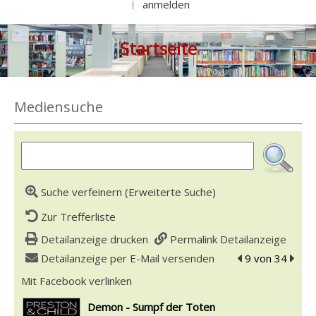
anmelden
|
Startseite
Mediensuche
Suche verfeinern (Erweiterte Suche)
Zur Trefferliste
Detailanzeige drucken
Permalink Detailanzeige
Detailanzeige per E-Mail versenden
zum vorherigen 
9 von 34
zum n
Mit Facebook verlinken
Diesen Link in neuem Tab öffnen
wird in neuem Tab geöffnet
Demon - Sumpf der Toten