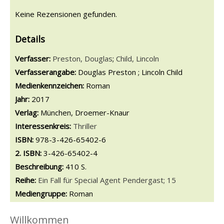
Keine Rezensionen gefunden.
Details
Verfasser:
Suche nach diesem Verfasser
Preston, Douglas
;
Child, Lincoln
Verfasserangabe:
Douglas Preston ; Lincoln Child
Medienkennzeichen:
Roman
Jahr:
2017
Verlag:
München, Droemer-Knaur
opens in new tab
Diesen Link in neuem Tab öffnen
Suche nach dieser Systematik
Interessenkreis:
Suche nach diesem Interessenskreis
Thriller
ISBN:
978-3-426-65402-6
2. ISBN:
3-426-65402-4
Beschreibung:
410 S.
Reihe:
Ein Fall für Special Agent Pendergast; 15
Suche nach dieser Beteiligten Person
Mediengruppe:
Roman
Willkommen