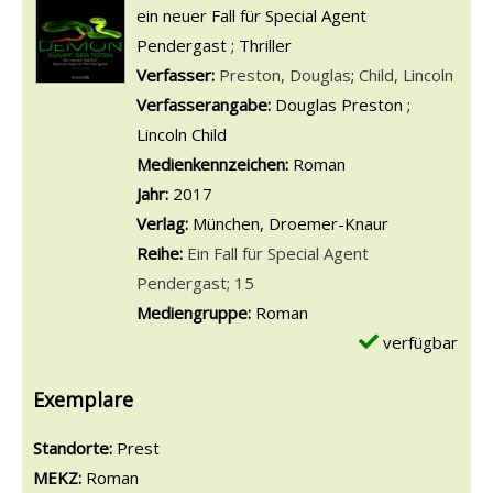
ein neuer Fall für Special Agent
Pendergast ; Thriller
Verfasser:
Suche nach diesem Verfasser
Preston, Douglas
;
Child, Lincoln
Verfasserangabe:
Douglas Preston ;
Lincoln Child
Medienkennzeichen:
Roman
Jahr:
2017
Verlag:
München, Droemer-Knaur
Reihe:
Ein Fall für Special Agent
Pendergast; 15
Mediengruppe:
Roman
verfügbar
Exemplare
Standorte:
Prest
MEKZ:
Roman