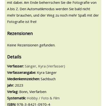
mit dabei. Am Ende beherrschen Sie die Fotografie von
A bis Z. Den Automatikmodus werden Sie bald nicht
mehr brauchen, und der Weg zu noch mehr Spaß mit der
Fotografie ist frei!
Rezensionen
Keine Rezensionen gefunden.
Details
Verfasser:
Suche nach diesem Verfasser
Sänger, Kyra (Verfasser)
Verfasserangabe:
Kyra Sänger
Medienkennzeichen:
Sachbuch
Jahr:
2023
Verlag:
Bonn, Vierfarben
opens in new tab
Diesen Link in neuem Tab öffnen
Systematik:
Suche nach dieser Systematik
Hobby / Foto & Film
Suche nach diesem Interessenskreis
ISBN:
978-3-8421-0970-4