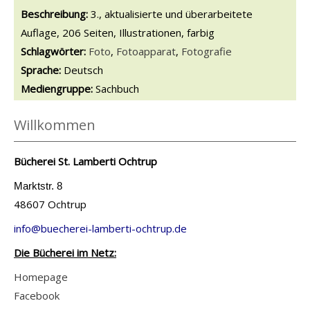
Beschreibung:
3., aktualisierte und überarbeitete
Auflage, 206 Seiten, Illustrationen, farbig
Schlagwörter:
Foto
,
Fotoapparat
,
Fotografie
Suche nach dieser Beteiligten Person
Sprache:
Deutsch
Mediengruppe:
Sachbuch
Willkommen
Bücherei St. Lamberti Ochtrup
Marktstr. 8
48607 Ochtrup
info@buecherei-lamberti-ochtrup.de
Die Bücherei im Netz:
Homepage
Facebook