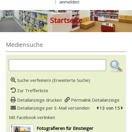
anmelden
|
Startseite
Mediensuche
Suche verfeinern (Erweiterte Suche)
Zur Trefferliste
Detailanzeige drucken
Permalink Detailanzeige
Detailanzeige per E-Mail versenden
zum vorherigen T
13 von 15
zum n
Mit Facebook verlinken
Diesen Link in neuem Tab öffnen
wird in neuem Tab geöffnet
Fotografieren für Einsteiger