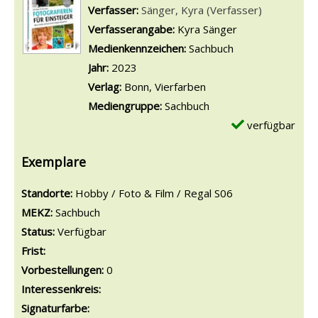
Verfasser:
Suche nach diesem Verfasser
Sänger, Kyra (Verfasser)
Verfasserangabe:
Kyra Sänger
Medienkennzeichen:
Sachbuch
Jahr:
2023
Verlag:
Bonn, Vierfarben
Mediengruppe:
Sachbuch
verfügbar
Exemplare
Standorte:
Hobby / Foto & Film / Regal S06
MEKZ:
Sachbuch
Status:
Verfügbar
Frist:
Vorbestellungen:
0
Interessenkreis:
Signaturfarbe: