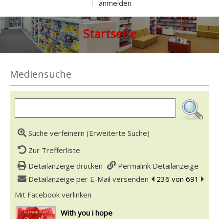
anmelden
|
Startseite
Mediensuche
Suche verfeinern (Erweiterte Suche)
Zur Trefferliste
Detailanzeige drucken
Permalink Detailanzeige
Detailanzeige per E-Mail versenden
zum vorherigen Tref
236 von 691
zum n
Mit Facebook verlinken
Diesen Link in neuem Tab öffnen
wird in neuem Tab geöffnet
With you i hope