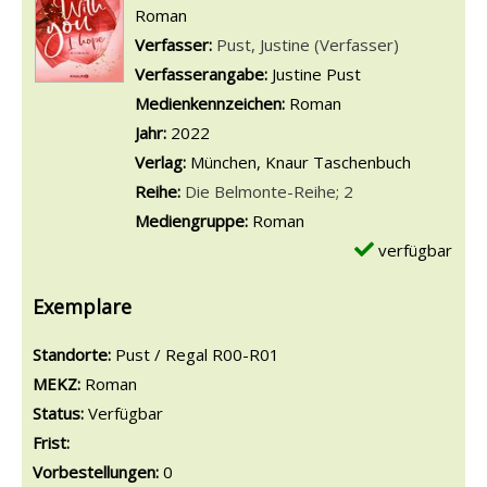
Roman
Verfasser:
Suche nach diesem Verfasser
Pust, Justine (Verfasser)
Verfasserangabe:
Justine Pust
Medienkennzeichen:
Roman
Jahr:
2022
Verlag:
München, Knaur Taschenbuch
Reihe:
Die Belmonte-Reihe; 2
Mediengruppe:
Roman
verfügbar
Exemplare
Standorte:
Pust / Regal R00-R01
MEKZ:
Roman
Status:
Verfügbar
Frist:
Vorbestellungen:
0