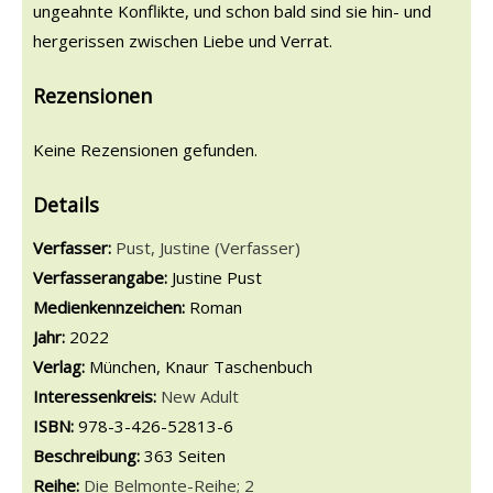
ungeahnte Konflikte, und schon bald sind sie hin- und
hergerissen zwischen Liebe und Verrat.
Rezensionen
Keine Rezensionen gefunden.
Details
Verfasser:
Suche nach diesem Verfasser
Pust, Justine (Verfasser)
Verfasserangabe:
Justine Pust
Medienkennzeichen:
Roman
Jahr:
2022
Verlag:
München, Knaur Taschenbuch
opens in new tab
Diesen Link in neuem Tab öffnen
Suche nach dieser Systematik
Interessenkreis:
Suche nach diesem Interessenskreis
New Adult
ISBN:
978-3-426-52813-6
Beschreibung:
363 Seiten
Reihe:
Die Belmonte-Reihe; 2