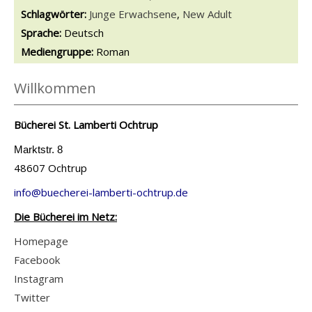
Schlagwörter:
Junge Erwachsene
,
New Adult
Suche nach dieser Beteiligten Person
Sprache:
Deutsch
Mediengruppe:
Roman
Willkommen
Bücherei St. Lamberti Ochtrup
Marktstr. 8
48607 Ochtrup
info@buecherei-lamberti-ochtrup.de
Die Bücherei im Netz:
Homepage
Facebook
Instagram
Twitter