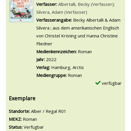
Verfasser:
Suche nach diesem Verfasser
Albertalli, Becky (Verfasser)
;
Silvera, Adam (Verfasser)
Verfasserangabe:
Becky Albertalli & Adam
Silvera ; aus dem amerikanischen Englisch
von Christel Kröning und Hanna Christine
Fliedner
Medienkennzeichen:
Roman
Jahr:
2022
Verlag:
Hamburg, Arctis
Mediengruppe:
Roman
verfügbar
Exemplare
Standorte:
Alber / Regal R01
MEKZ:
Roman
Status:
Verfügbar