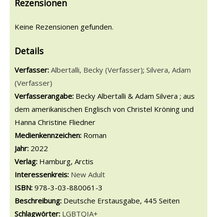
Rezensionen
Keine Rezensionen gefunden.
Details
Verfasser:
Suche nach diesem Verfasser
Albertalli, Becky (Verfasser)
;
Silvera, Adam
(Verfasser)
Verfasserangabe:
Becky Albertalli & Adam Silvera ; aus
dem amerikanischen Englisch von Christel Kröning und
Hanna Christine Fliedner
Medienkennzeichen:
Roman
Jahr:
2022
Verlag:
Hamburg, Arctis
opens in new tab
Diesen Link in neuem Tab öffnen
Suche nach dieser Systematik
Interessenkreis:
Suche nach diesem Interessenskreis
New Adult
ISBN:
978-3-03-880061-3
Beschreibung:
Deutsche Erstausgabe, 445 Seiten
Schlagwörter:
LGBTQIA+