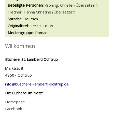
Beteiligte Personen:
Suche nach dieser Beteiligten Person
Kröning, Christel (Übersetzer)
;
Fliedner, Hanna Christine (Übersetzer)
Sprache:
Deutsch
Originaltitel:
Here's To Us
Mediengruppe:
Roman
Willkommen
Bücherei St. Lamberti Ochtrup
Marktstr. 8
48607 Ochtrup
info@buecherei-lamberti-ochtrup.de
Die Bücherei im Netz:
Homepage
Facebook