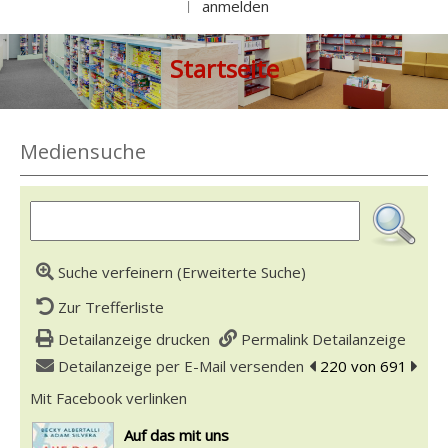
anmelden
|
Startseite
Mediensuche
Suche verfeinern (Erweiterte Suche)
Zur Trefferliste
Detailanzeige drucken
Permalink Detailanzeige
Detailanzeige per E-Mail versenden
zum vorherigen Tref
220 von 691
zum n
Mit Facebook verlinken
Diesen Link in neuem Tab öffnen
wird in neuem Tab geöffnet
Auf das mit uns