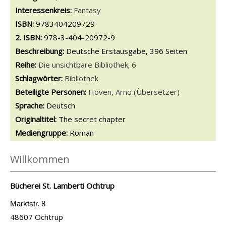
opens in new tab
Diesen Link in neuem Tab öffnen
Suche nach dieser Systematik
Interessenkreis:
Suche nach diesem Interessenskreis
Fantasy
ISBN:
9783404209729
2. ISBN:
978-3-404-20972-9
Beschreibung:
Deutsche Erstausgabe, 396 Seiten
Reihe:
Die unsichtbare Bibliothek; 6
Schlagwörter:
Bibliothek
Beteiligte Personen:
Suche nach dieser Beteiligten Person
Hoven, Arno (Übersetzer)
Sprache:
Deutsch
Originaltitel:
The secret chapter
Mediengruppe:
Roman
Willkommen
Bücherei St. Lamberti Ochtrup
Marktstr. 8
48607 Ochtrup