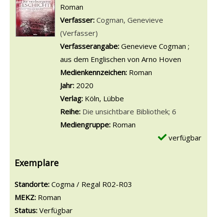
Roman
Verfasser:
Suche nach diesem Verfasser
Cogman, Genevieve
(Verfasser)
Verfasserangabe:
Genevieve Cogman ;
aus dem Englischen von Arno Hoven
Medienkennzeichen:
Roman
Jahr:
2020
Verlag:
Köln, Lübbe
Reihe:
Die unsichtbare Bibliothek; 6
Mediengruppe:
Roman
verfügbar
Exemplare
Standorte:
Cogma / Regal R02-R03
MEKZ:
Roman
Status:
Verfügbar