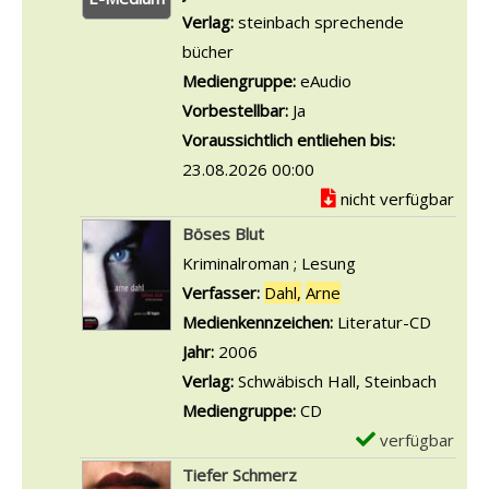
s
Verlag:
steinbach sprechende
a
bücher
n
Mediengruppe:
eAudio
z
Vorbestellbar:
Ja
e
Voraussichtlich entliehen bis:
i
23.08.2026 00:00
g
nicht verfügbar
e
Böses Blut
n
Kriminalroman ; Lesung
Verfasser:
Dahl,
Arne
Suche nach diesem 
Medienkennzeichen:
Literatur-CD
Jahr:
2006
Verlag:
Schwäbisch Hall, Steinbach
Mediengruppe:
CD
verfügbar
E
x
Tiefer Schmerz