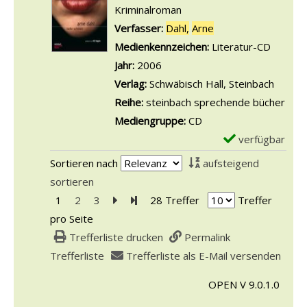
e
Kriminalroman
m
Verfasser:
Dahl,
Arne
Suche nach diesem 
p
Medienkennzeichen:
Literatur-CD
l
Jahr:
2006
a
Verlag:
Schwäbisch Hall, Steinbach
r
Reihe:
steinbach sprechende bücher
-
Mediengruppe:
CD
D
verfügbar
E
e
x
Sortieren nach
aufsteigend
t
e
sortieren
a
m
1
2
3
Zur nächsten Seite blättern
Zur letzten Seite blättern
28 Treffer
Treffer
i
p
pro Seite
l
l
Trefferliste drucken
Permalink
s
a
Trefferliste
Trefferliste als E-Mail versenden
v
r
o
OPEN V 9.0.1.0
-
n
D