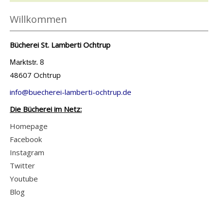
B
e
Willkommen
ö
t
s
a
Bücherei St. Lamberti Ochtrup
e
i
s
Marktstr. 8
l
48607 Ochtrup
B
s
l
v
info@buecherei-lamberti-ochtrup.de
u
o
Die Bücherei im Netz:
t
n
Homepage
a
T
Facebook
n
i
Instagram
z
e
Twitter
e
f
Youtube
i
e
Blog
g
r
e
S