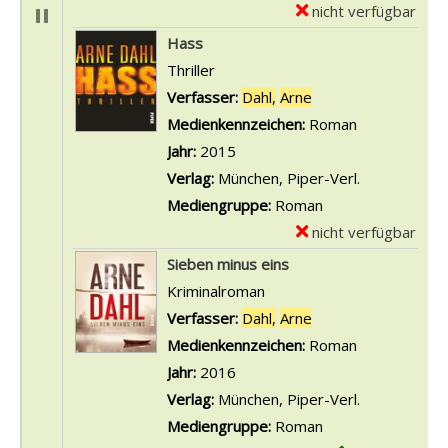
-
nicht verfügbar
E
D
x
Hass
e
e
Thriller
t
m
Verfasser:
Dahl,
Arne
Suche nach diesem 
a
p
Medienkennzeichen:
Roman
i
l
Jahr:
2015
l
a
Verlag:
München, Piper-Verl.
s
r
Mediengruppe:
Roman
v
-
nicht verfügbar
E
o
D
x
Sieben minus eins
n
e
e
Kriminalroman
G
t
m
Verfasser:
Dahl,
Arne
Suche nach diesem 
i
a
p
Medienkennzeichen:
Roman
e
i
l
Jahr:
2016
r
l
a
Verlag:
München, Piper-Verl.
a
s
r
Mediengruppe:
Roman
n
v