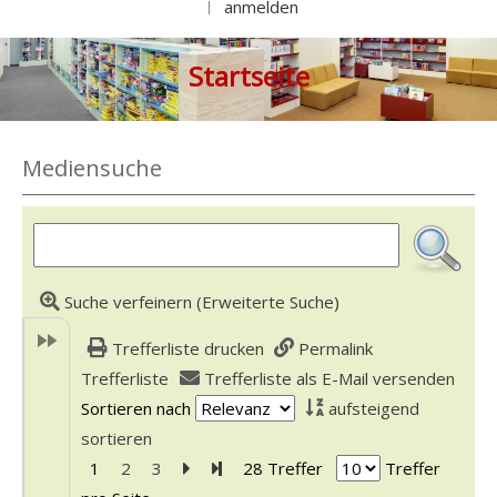
anmelden
|
Startseite
Mediensuche
Suche verfeinern (Erweiterte Suche)
Trefferliste drucken
Permalink
Trefferliste
Trefferliste als E-Mail versenden
Sortieren nach
aufsteigend
sortieren
1
2
3
Zur nächsten Seite blättern
Zur letzten Seite blättern
28 Treffer
Treffer