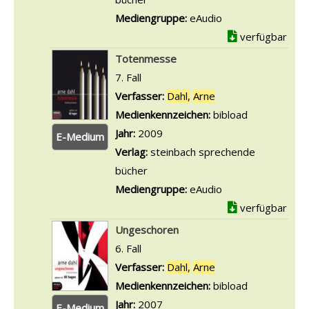
z
o
Mediengruppe:
eAudio
e
n
verfügbar
i
S
Totenmesse
g
i
7. Fall
e
e
Verfasser:
Dahl,
Arne
Suche nach diesem 
n
b
Medienkennzeichen:
bibload
e
Jahr:
2009
E-Medium
n
Verlag:
steinbach sprechende
m
bücher
i
Mediengruppe:
eAudio
n
verfügbar
u
Ungeschoren
s
6. Fall
e
Verfasser:
Dahl,
Arne
Suche nach diesem 
i
Medienkennzeichen:
bibload
n
Jahr:
2007
E-Medium