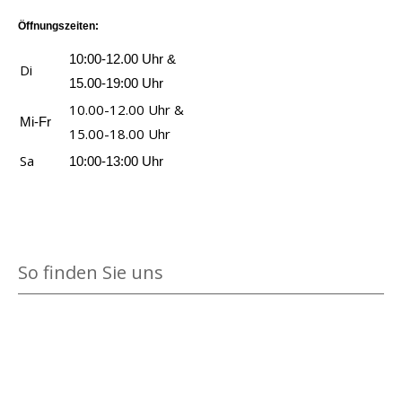
n
c
Öffnungszeiten:
h
m
10:00-12.00 Uhr &
Di
e
15.00-19:00 Uhr
r
10.00-12.00 Uhr &
Mi-Fr
z
15.00-18.00 Uhr
a
Sa
10:00-13:00 Uhr
n
z
e
i
So finden Sie uns
g
e
n