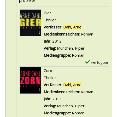
pro Seite
Suchergebnis
Gier
Thriller
Verfasser:
Dahl,
Arne
Suche nach diesem 
Medienkennzeichen:
Roman
Jahr:
2012
Verlag:
München, Piper
Mediengruppe:
Roman
verfügbar
E
x
Zorn
e
Thriller
m
Verfasser:
Dahl,
Arne
Suche nach diesem 
p
Medienkennzeichen:
Roman
l
Jahr:
2013
a
Verlag:
München, Piper
r
Mediengruppe:
Roman