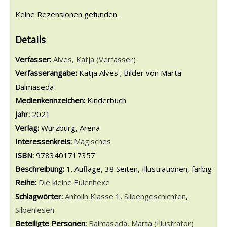
Keine Rezensionen gefunden.
Details
Verfasser:
Suche nach diesem Verfasser
Alves, Katja (Verfasser)
Verfasserangabe:
Katja Alves ; Bilder von Marta
Balmaseda
Medienkennzeichen:
Kinderbuch
Jahr:
2021
Verlag:
Würzburg, Arena
opens in new tab
Diesen Link in neuem Tab öffnen
Suche nach dieser Systematik
Interessenkreis:
Suche nach diesem Interessenskreis
Magisches
ISBN:
9783401717357
Beschreibung:
1. Auflage, 38 Seiten, Illustrationen, farbig
Reihe:
Die kleine Eulenhexe
Schlagwörter:
Antolin Klasse 1
,
Silbengeschichten
,
Silbenlesen
Beteiligte Personen:
Suche nach dieser Beteiligten Person
Balmaseda, Marta (Illustrator)