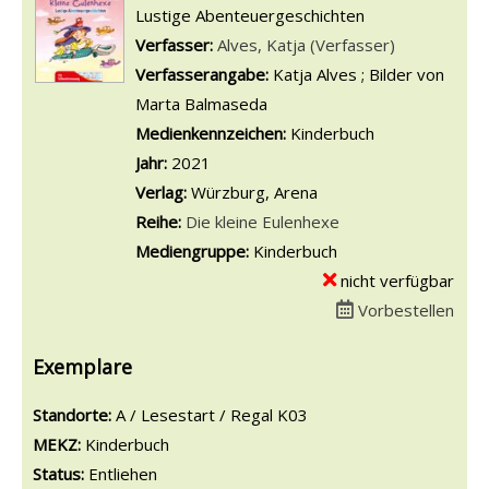
Lustige Abenteuergeschichten
Verfasser:
Suche nach diesem Verfasser
Alves, Katja (Verfasser)
Verfasserangabe:
Katja Alves ; Bilder von
Marta Balmaseda
Medienkennzeichen:
Kinderbuch
Jahr:
2021
Verlag:
Würzburg, Arena
Reihe:
Die kleine Eulenhexe
Mediengruppe:
Kinderbuch
nicht verfügbar
Vorbestellen
Exemplare
Standorte:
A / Lesestart / Regal K03
MEKZ:
Kinderbuch
Status:
Entliehen