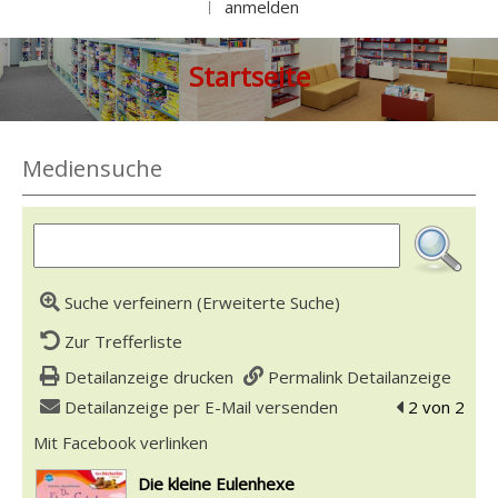
anmelden
|
Startseite
Mediensuche
Suche verfeinern (Erweiterte Suche)
Zur Trefferliste
Detailanzeige drucken
Permalink Detailanzeige
Detailanzeige per E-Mail versenden
zum vorherig
2 von 2
Mit Facebook verlinken
Diesen Link in neuem Tab öffnen
wird in neuem Tab geöffnet
Die kleine Eulenhexe