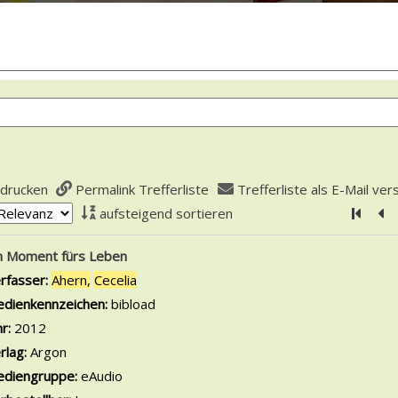
 drucken
Permalink Trefferliste
Trefferliste als E-Mail ve
aufsteigend sortieren
Zur er
Zu
is
n Moment fürs Leben
rfasser:
Ahern,
Cecelia
Suche nach diesem Verfasser
dienkennzeichen:
bibload
hr:
2012
rlag:
Argon
diengruppe:
eAudio