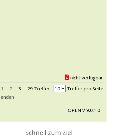
e
i
p
n
g
i
e
e
n
r
u
n
d
S
t
nicht verfügbar
e
r
sten Seite blättern
r vorherigen Seite blättern
1
2
3
29 Treffer
Treffer pro Seite
n
rsenden
e
OPEN V 9.0.1.0
n
a
n
Schnell zum Ziel
z