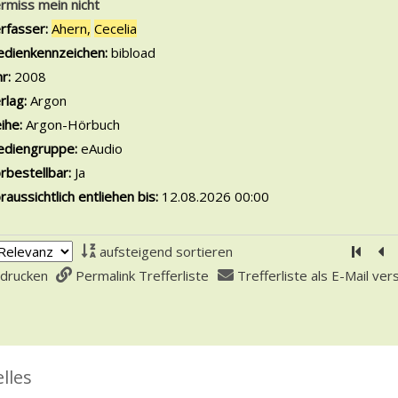
rmiss mein nicht
rfasser:
Ahern,
Cecelia
Suche nach diesem Verfasser
dienkennzeichen:
bibload
hr:
2008
rlag:
Argon
ihe:
Argon-Hörbuch
diengruppe:
eAudio
rbestellbar:
Ja
raussichtlich entliehen bis:
12.08.2026 00:00
aufsteigend sortieren
Zur er
Zu
 drucken
Permalink Trefferliste
Trefferliste als E-Mail ve
lles