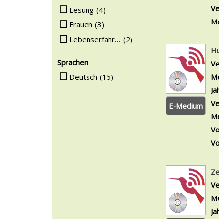
Ve
Lesung
(4)
Me
Frauen
(3)
Lebenserfahrungen
(2)
H
Sprachen
Ve
Suche auf Sprachen einschränken
Deutsch
(15)
Me
Ja
Ve
E-Medium
Me
Vo
Vo
Ze
Ve
Me
Ja