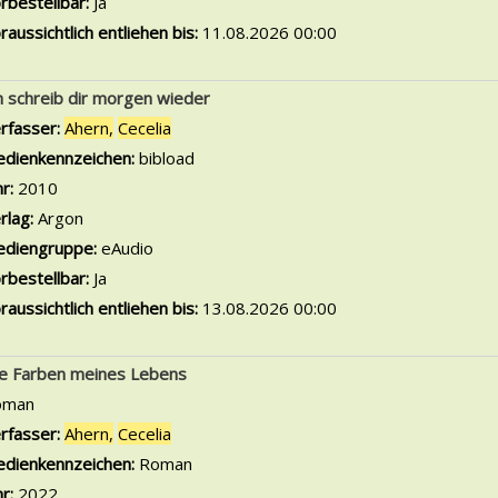
rbestellbar:
Ja
raussichtlich entliehen bis:
11.08.2026 00:00
h schreib dir morgen wieder
rfasser:
Ahern,
Cecelia
Suche nach diesem Verfasser
dienkennzeichen:
bibload
hr:
2010
rlag:
Argon
diengruppe:
eAudio
rbestellbar:
Ja
raussichtlich entliehen bis:
13.08.2026 00:00
le Farben meines Lebens
oman
rfasser:
Ahern,
Cecelia
Suche nach diesem Verfasser
dienkennzeichen:
Roman
hr:
2022