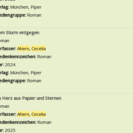
rlag:
München, Piper
diengruppe:
Roman
m Sturm entgegen
oman
rfasser:
Ahern,
Cecelia
Suche nach diesem Verfasser
dienkennzeichen:
Roman
hr:
2024
rlag:
München, Piper
diengruppe:
Roman
n Herz aus Papier und Sternen
oman
rfasser:
Ahern,
Cecelia
Suche nach diesem Verfasser
dienkennzeichen:
Roman
hr:
2025