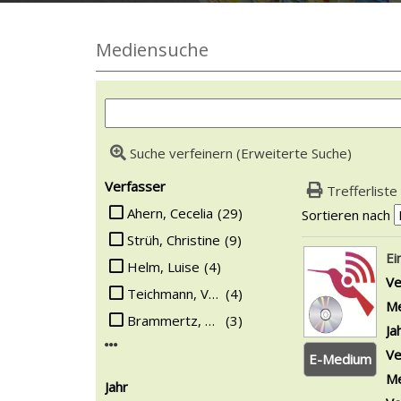
Mediensuche
Suche verfeinern (Erweiterte Suche)
Suchfilter
Verfasser
Trefferliste
Suche auf Verfasser einschränken
Ahern, Cecelia
(29)
Sortieren nach
Strüh, Christine
(9)
Suchergebn
Ei
Helm, Luise
(4)
Ve
Teichmann, Vera
(4)
Me
Brammertz, Ute
(3)
Ja
Mehr Verfasser-Filter anzeigen
Ve
E-Medium
Me
Jahr