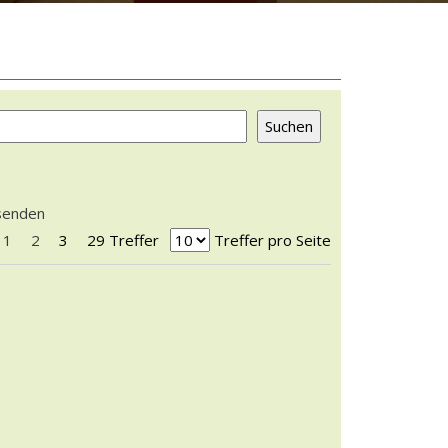
rsenden
sten Seite blättern
r vorherigen Seite blättern
1
2
3
29 Treffer
Treffer pro Seite