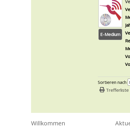
Ve
Ve
Me
Ja
Ve
E-Medium
Re
Me
Vo
Vo
Sortieren nach
Trefferliste
Willkommen
Aktue