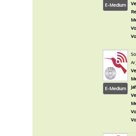
Ve
E-Medium
Re
Me
Vo
Vo
So
Ar
Ve
Me
Ja
E-Medium
Ve
Me
Vo
Vo