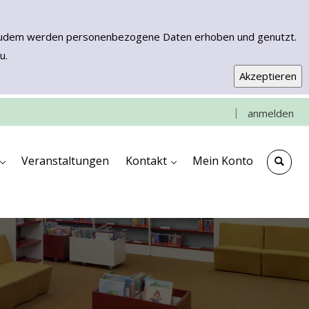
n. Zudem werden personenbezogene Daten erhoben und genutzt.
u.
|
anmelden
e
che
ngen
ooks & More
Kontakt & Anfahrt
Impressum
Veranstaltungen
Kontakt
Mein Konto