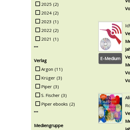
Vo
Suche auf Jahr einschränken
2025
(2)
Vo
2024
(2)
2023
(1)
Ic
2022
(2)
Ve
2021
(1)
Me
Mehr Jahr-Filter anzeigen
Ja
Ve
E-Medium
Verlag
Me
Suche auf Verlag einschränken
Argon
(11)
Vo
Krüger
(3)
Vo
Piper
(3)
S. Fischer
(3)
Al
Piper ebooks
(2)
R
Mehr Verlag-Filter anzeigen
Ve
Me
Mediengruppe
Ja