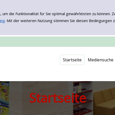
, um die Funktionalität für Sie optimal gewährleisten zu könne
ung
. Mit der weiteren Nutzung stimmen Sie diesen Bedingungen z
Einfache Such
Erweiterte Su
Neuerwerbu
Onleihe - EB
Startseite
Mediensuche
Startseite