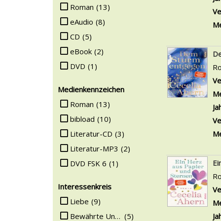
Suche auf Mediengruppe einschränken
Roman
(13)
Ve
eAudio
(8)
Me
CD
(5)
eBook
(2)
De
DVD
(1)
R
Ve
Medienkennzeichen
Me
Suche auf Medienkennzeichen einschränken
Roman
(13)
Ja
bibload
(10)
Ve
Literatur-CD
(3)
Me
Literatur-MP3
(2)
Ei
DVD FSK 6
(1)
R
Interessenkreis
Ve
Suche auf Interessenkreis einschränken
Liebe
(9)
Me
Bewährte Unterhaltung
(5)
Ja