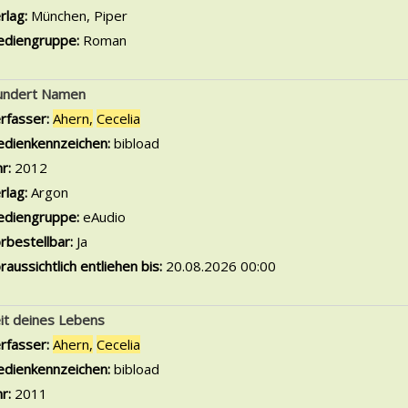
rlag:
München, Piper
diengruppe:
Roman
undert Namen
rfasser:
Ahern,
Cecelia
Suche nach diesem Verfasser
dienkennzeichen:
bibload
hr:
2012
rlag:
Argon
diengruppe:
eAudio
rbestellbar:
Ja
raussichtlich entliehen bis:
20.08.2026 00:00
it deines Lebens
rfasser:
Ahern,
Cecelia
Suche nach diesem Verfasser
dienkennzeichen:
bibload
hr:
2011