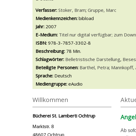
Verfasser:
Suche nach diesem Verfasser
Stoker, Bram
;
Gruppe, Marc
Medienkennzeichen:
bibload
Jahr:
2007
E-Medium:
Titel nur digital verfügbar; zum Downl
Diesen Link in neuem Tab öffnen
Suche nach dieser Systematik
Suche nach diesem Interessenskreis
ISBN:
978-3-7857-3302-8
Beschreibung:
78 Min.
Schlagwörter:
Belletristische Darstellung
,
Beses
Beteiligte Personen:
Suche nach dieser Beteilig
Barthel, Petra
;
Mannkopff,
Sprache:
Deutsch
Mediengruppe:
eAudio
Willkommen
Aktue
Bücherei St. Lamberti Ochtrup
Angeb
Marktstr. 8
Ab sofo
48607 Ochtrup