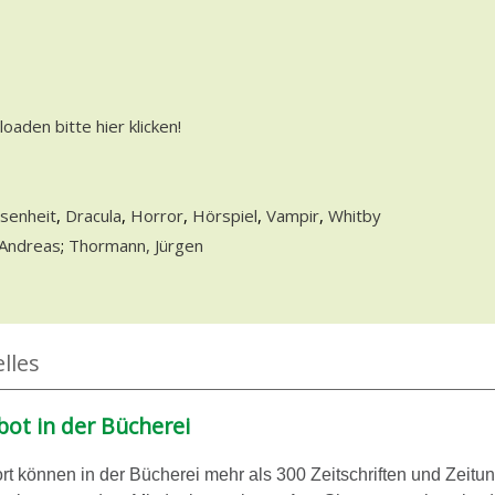
oaden bitte hier klicken!
opens in new tab
senheit
,
Dracula
,
Horror
,
Hörspiel
,
Vampir
,
Whitby
ten Person
 Andreas
;
Thormann, Jürgen
lles
ot in der Bücherei
rt können in der Bücherei mehr als 300 Zeitschriften und Zeitu