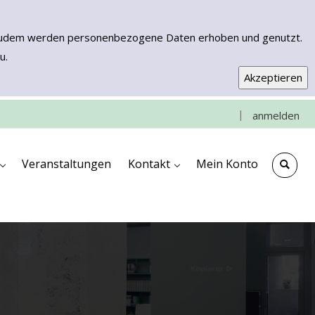
n. Zudem werden personenbezogene Daten erhoben und genutzt.
u.
|
anmelden
e
che
ngen
ooks & More
Kontakt & Anfahrt
Impressum
Veranstaltungen
Kontakt
Mein Konto