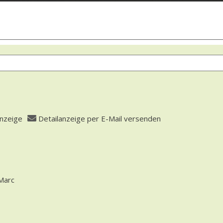
anzeige
Detailanzeige per E-Mail versenden
 öffnen
fasser
Marc