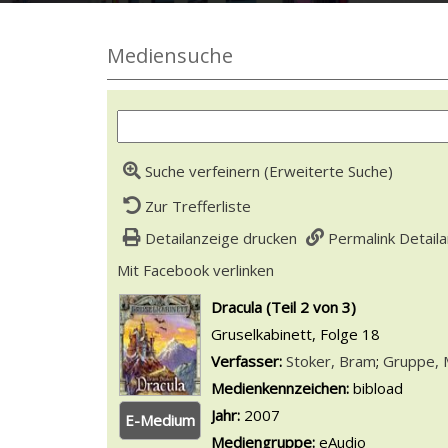
Mediensuche
Suche verfeinern (Erweiterte Suche)
Zur Trefferliste
Detailanzeige drucken
Permalink Detail
Mit Facebook verlinken
Diesen Link in neuem Tab
wird in neuem Tab geöffnet
Dracula (Teil 2 von 3)
Gruselkabinett, Folge 18
Verfasser:
Suche nach diesem Ver
Stoker, Bram
;
Gruppe, 
Medienkennzeichen:
bibload
Jahr:
2007
E-Medium
Mediengruppe:
eAudio