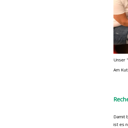
Unser "
Am Kuti
Rech
Damit b
ist es 