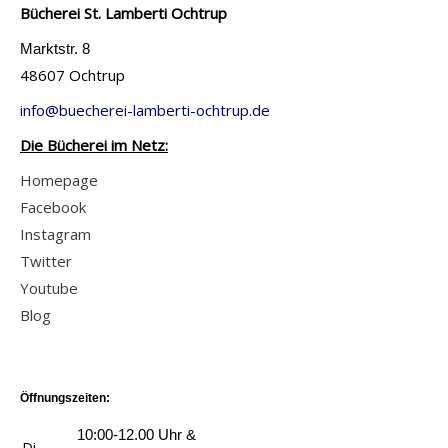
e
Bücherei St. Lamberti Ochtrup
n
L
t
e
e
Marktstr. 8
a
P
48607 Ochtrup
s
i
i
e
l
info@buecherei-lamberti-ochtrup.de
r
p
s
Die Bücherei im Netz:
a
i
v
t
Homepage
r
o
a
Facebook
a
n
u
Instagram
t
1
f
Twitter
e
5
S
Youtube
n
;
c
Blog
-
I
h
E
n
a
i
s
t
s
Öffnungszeiten:
e
z
b
l
10:00-12.00 Uhr &
Di