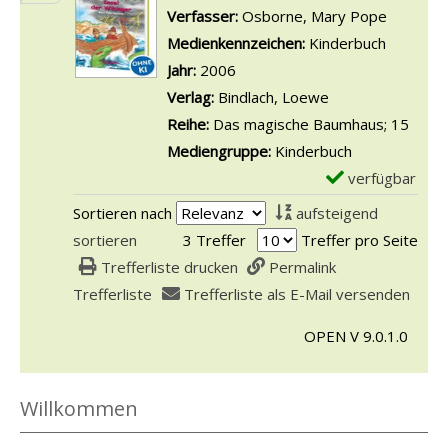
D
e
Verfasser:
Osborne, Mary Pope
Suche na
e
m
Medienkennzeichen:
Kinderbuch
t
p
Jahr:
2006
a
l
Verlag:
Bindlach, Loewe
i
a
Reihe:
Das magische Baumhaus; 15
l
r
Mediengruppe:
Kinderbuch
s
-
verfügbar
E
v
D
x
Sortieren nach
aufsteigend
o
e
e
sortieren
3 Treffer
Treffer pro Seite
n
t
m
Trefferliste drucken
Permalink
D
a
p
Trefferliste
Trefferliste als E-Mail versenden
e
i
l
r
l
OPEN V 9.0.1.0
a
k
s
r
l
v
-
Willkommen
e
o
D
i
n