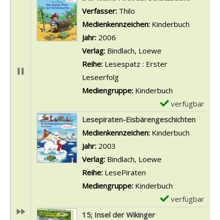
Verfasser:
Thilo
Suche nach diesem Verfa
Medienkennzeichen:
Kinderbuch
Jahr:
2006
Verlag:
Bindlach, Loewe
Reihe:
Lesespatz : Erster
Leseerfolg
Mediengruppe:
Kinderbuch
verfügbar
E
x
Lesepiraten-Eisbärengeschichten
e
Suche nach diesem Verfasser
Medienkennzeichen:
Kinderbuch
m
Jahr:
2003
p
Verlag:
Bindlach, Loewe
l
Reihe:
LesePiraten
a
Mediengruppe:
Kinderbuch
r
verfügbar
E
-
x
15; Insel der Wikinger