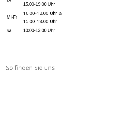
s
ä
d
15.00-19:00 Uhr
u
r
e
10.00-12.00 Uhr &
c
Mi-Fr
e
r
15.00-18.00 Uhr
h
n
W
Sa
10:00-13:00 Uhr
e
g
i
a
e
k
n
s
i
z
c
n
e
So finden Sie uns
h
g
i
i
e
g
c
r
e
h
a
n
t
n
e
z
n
e
a
i
n
g