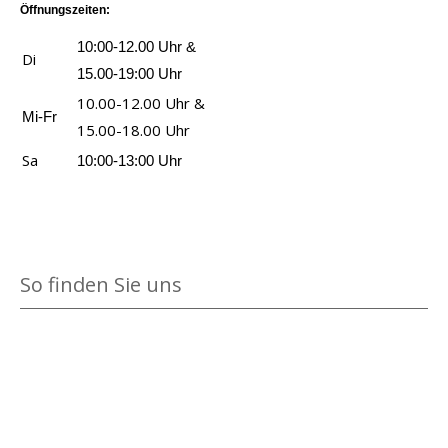
Öffnungszeiten:
c
h
10:00-12.00 Uhr &
Di
ä
15.00-19:00 Uhr
m
10.00-12.00 Uhr &
Mi-Fr
t
15.00-18.00 Uhr
a
Sa
10:00-13:00 Uhr
n
z
e
i
So finden Sie uns
g
e
n