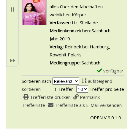
alles über den fabelhaften
weiblichen Körper
Verfasser:
Liz, Sheila de
Suche nach dies
Medienkennzeichen:
Sachbuch
Jahr:
2019
Verlag:
Reinbek bei Hamburg,
Rowohlt Polaris
Mediengruppe:
Sachbuch
verfügbar
E
x
Sortieren nach
aufsteigend
e
sortieren
1 Treffer
Treffer pro Seite
m
Trefferliste drucken
Permalink
p
Trefferliste
Trefferliste als E-Mail versenden
l
OPEN V 9.0.1.0
a
r