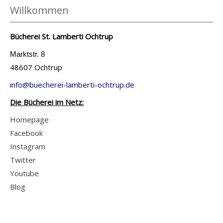
-
Willkommen
D
e
Bücherei St. Lamberti Ochtrup
t
Marktstr. 8
a
48607 Ochtrup
i
l
info@buecherei-lamberti-ochtrup.de
s
Die Bücherei im Netz:
v
Homepage
o
Facebook
n
Instagram
U
Twitter
n
Youtube
v
Blog
e
r
s