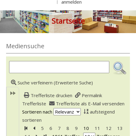
anmelden
|
Startseite
Mediensuche
Suche verfeinern (Erweiterte Suche)
Trefferliste drucken
Permalink
Trefferliste
Trefferliste als E-Mail versenden
Sortieren nach
aufsteigend
sortieren
Zur ersten Seite blättern
Zur vorherigen Seite blättern
5
6
7
8
9
10
11
12
13