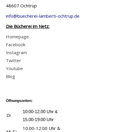
c
d
48607 Ochtrup
e
v
h
e
K
o
info@buecherei-lamberti-ochtrup.de
e
n
l
n
n
Die Bücherei im Netz:
-
a
M
f
d
Homepage
s
e
e
e
Facebook
s
r
l
r
Instagram
e
c
s
e
Twitter
i
y
a
r
Youtube
m
W
n
s
Blog
F
a
z
t
u
t
e
e
ß
s
i
E
b
Öffnungszeiten:
o
g
i
a
n
e
10:00-12.00 Uhr &
Di
n
l
-
n
15.00-19:00 Uhr
s
l
W
10.00-12.00 Uhr &
a