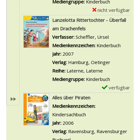
a
Mediengruppe:
Kinderbuch
p
s
r
nicht verfügbar
E
i
v
-
x
Lanzelotta Rittertochter - Überfall
r
o
D
e
am Drachenfels
a
n
e
m
Verfasser:
Scheffler, Ursel
Suche nach di
t
3
t
p
Medienkennzeichen:
Kinderbuch
e
;
a
l
Jahr:
2007
n
D
i
a
Verlag:
Hamburg, Oetinger
-
a
l
r
Reihe:
Laterne, Laterne
S
s
s
-
Mediengruppe:
Kinderbuch
c
A
v
D
verfügbar
E
h
u
o
e
x
Alles über Piraten
a
f
n
t
e
Suche nach diesem Verfasser
Medienkennzeichen:
t
t
6
a
m
Kindersachbuch
z
a
;
i
p
Jahr:
2006
s
k
D
l
l
Verlag:
Ravensburg, Ravensburger
u
t
a
s
a
Buchverl.