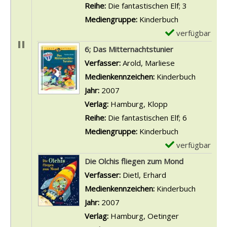
a
Reihe:
Die fantastischen Elf; 3
r
Mediengruppe:
Kinderbuch
-
verfügbar
E
D
x
6; Das Mitternachtstunier
e
e
Verfasser:
Arold, Marliese
Suche nach di
t
m
Medienkennzeichen:
Kinderbuch
a
p
Jahr:
2007
i
l
Verlag:
Hamburg, Klopp
l
a
Reihe:
Die fantastischen Elf; 6
s
r
Mediengruppe:
Kinderbuch
v
-
verfügbar
E
o
D
x
Die Olchis fliegen zum Mond
n
e
e
Verfasser:
Dietl, Erhard
Suche nach diese
L
t
m
Medienkennzeichen:
Kinderbuch
e
a
p
Jahr:
2007
s
i
l
Verlag:
Hamburg, Oetinger
e
l