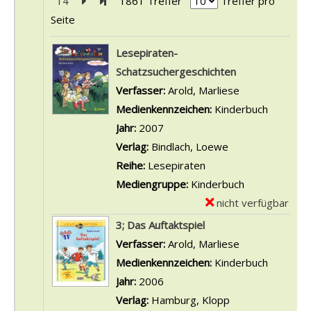
14
Zur nächsten Seite blättern
Zur letzten Seite blättern
1861 Treffer
Treffer pro
Seite
Suchergebnis
Lesepiraten-
Schatzsuchergeschichten
Verfasser:
Arold, Marliese
Suche nach di
Medienkennzeichen:
Kinderbuch
Jahr:
2007
Verlag:
Bindlach, Loewe
Reihe:
Lesepiraten
Mediengruppe:
Kinderbuch
nicht verfügbar
E
x
3; Das Auftaktspiel
e
Verfasser:
Arold, Marliese
Suche nach di
m
Medienkennzeichen:
Kinderbuch
p
Jahr:
2006
l
Verlag:
Hamburg, Klopp