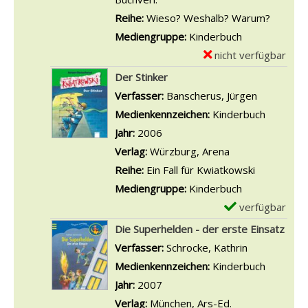
c
s
s
v
r
Reihe:
Wieso? Weshalb? Warum?
h
p
M
o
-
Mediengruppe:
Kinderbuch
e
i
i
n
D
nicht verfügbar
E
r
e
t
D
e
x
g
Der Stinker
l
t
i
t
e
e
Verfasser:
Banscherus, Jürgen
Suche nac
a
e
e
a
m
s
Medienkennzeichen:
Kinderbuch
n
r
O
i
p
c
Jahr:
2006
z
n
l
l
l
h
Verlag:
Würzburg, Arena
e
a
c
s
a
i
Reihe:
Ein Fall für Kwiatkowski
i
c
h
v
r
c
Mediengruppe:
Kinderbuch
g
h
i
o
-
h
verfügbar
E
e
t
s
n
D
t
x
n
Die Superhelden - der erste Einsatz
s
f
L
e
e
e
Verfasser:
Schrocke, Kathrin
Suche nach 
t
l
a
t
n
m
Medienkennzeichen:
Kinderbuch
u
i
n
a
a
p
Jahr:
2007
n
e
z
i
n
l
Verlag:
München, Ars-Ed.
i