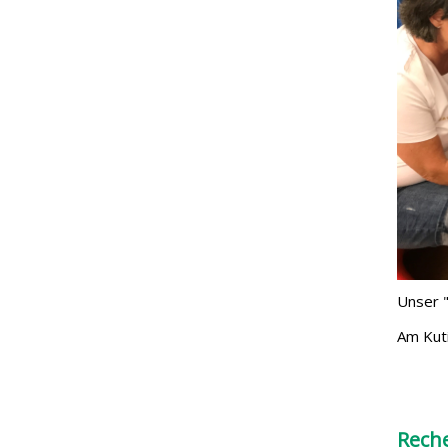
Unser "
Am Kuti
Rech