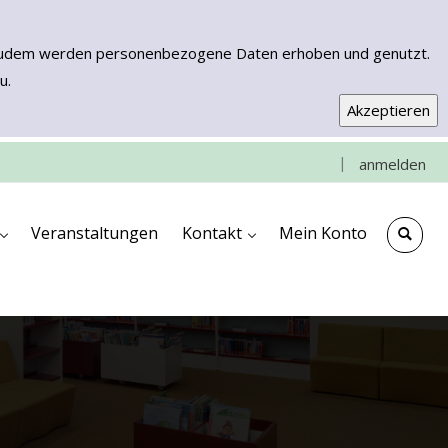
n. Zudem werden personenbezogene Daten erhoben und genutzt.
u.
|
anmelden
e
che
ngen
ooks & More
Kontakt & Anfahrt
Impressum
Veranstaltungen
Kontakt
Mein Konto