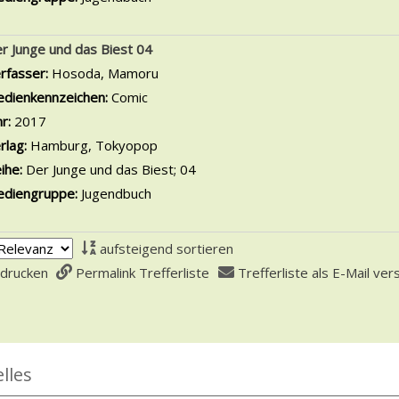
r Junge und das Biest 04
rfasser:
Hosoda, Mamoru
Suche nach diesem Verfasser
dienkennzeichen:
Comic
hr:
2017
rlag:
Hamburg, Tokyopop
ihe:
Der Junge und das Biest; 04
diengruppe:
Jugendbuch
aufsteigend sortieren
 drucken
Permalink Trefferliste
Trefferliste als E-Mail ve
lles