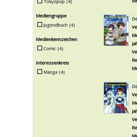
Suche auf Verlag einschränken
Me
Tokyopop
(4)
Mediengruppe
De
Suche auf Mediengruppe einschränken
Jugendbuch
(4)
Ve
Me
Medienkennzeichen
Ja
Suche auf Medienkennzeichen einschränken
Comic
(4)
Ve
Re
Interessenkreis
Me
Suche auf Interessenkreis einschränken
Manga
(4)
De
Ve
Me
Ja
Ve
Re
Me