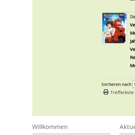
De
Ve
Me
Ja
Ve
Re
Me
Sortieren nach
Trefferliste
Willkommen
Aktue