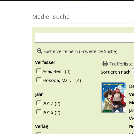
Mediensuche
Suche verfeinern (Erweiterte Suche)
Suchfilter
Verfasser
Trefferliste
Suche auf Verfasser einschränken
Asai, Renji
(4)
Sortieren nach
Hosoda, Mamoru
(4)
Suchergebn
De
Jahr
Ve
Suche auf Jahr einschränken
Me
2017
(2)
Ja
2016
(2)
Ve
Verlag
Re