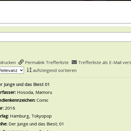
 drucken
Permalink Trefferliste
Trefferliste als E-Mail ve
aufsteigend sortieren
is
r Junge und das Biest 01
rfasser:
Hosoda, Mamoru
Suche nach diesem Verfasser
dienkennzeichen:
Comic
hr:
2016
rlag:
Hamburg, Tokyopop
ihe:
Der Junge und das Biest; 01