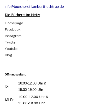
z
h
t
v
info@buecherei-lamberti-ochtrup.de
e
i
p
o
Die Bücherei im Netz:
i
n
r
n
g
a
Homepage
o
D
e
u
Facebook
t
e
n
s
Instagram
z
r
-
Twitter
e
G
E
Youtube
n
r
i
Blog
u
ü
n
n
f
e
d
f
G
A
Öffnungszeiten:
e
e
n
l
10:00-12.00 Uhr &
Di
s
g
o
15.00-19:00 Uhr
c
s
a
10.00-12.00 Uhr &
h
Mi-Fr
t
n
15.00-18.00 Uhr
i