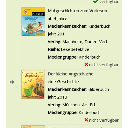
-
verfügbar
E
g
n
D
x
Mutgeschichten zum Vorlesen
e
M
e
e
ab 4 Jahre
M
u
t
m
Suche nach diesem Verfasser
Medienkennzeichen:
Kinderbuch
a
t
a
p
Jahr:
2011
x
-
i
l
Verlag:
Mannheim, Duden-Verl.
a
G
l
a
Reihe:
Lesedetektive
n
e
s
r
Mediengruppe:
Kinderbuch
z
s
v
-
nicht verfügbar
E
e
c
o
D
x
Der kleine Angstdrache
i
h
n
e
e
eine Geschichte
g
i
S
t
m
Suche nach diesem Verfasser
Medienkennzeichen:
Bilderbuch
e
c
t
a
p
Jahr:
2013
n
h
a
i
l
Verlag:
München, Ars Ed.
t
r
l
a
Mediengruppe:
Kinderbuch
e
k
s
r
nicht verfügbar
E
n
w
v
-
x