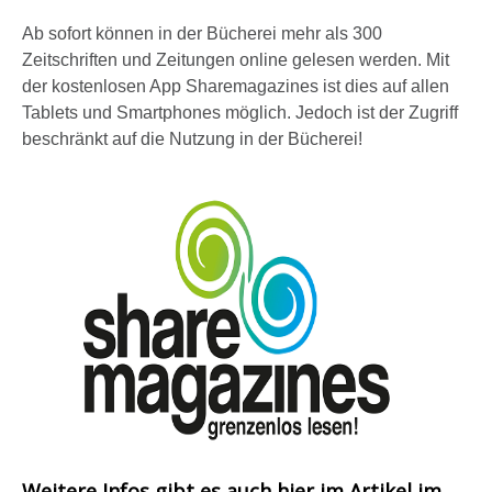
e
Ab sofort können in der Bücherei mehr als 300
n
Zeitschriften und Zeitungen online gelesen werden. Mit
a
der kostenlosen App Sharemagazines ist dies auf allen
n
Tablets und Smartphones möglich. Jedoch ist der Zugriff
s
beschränkt auf die Nutzung in der Bücherei!
i
c
h
s
e
l
b
s
t
a
n
z
Weitere Infos gibt es auch hier im Artikel im