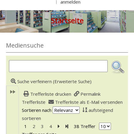
anmelden
|
Startseite
Mediensuche
Suche verfeinern (Erweiterte Suche)
Trefferliste drucken
Permalink
Trefferliste
Trefferliste als E-Mail versenden
Sortieren nach
aufsteigend
sortieren
1
2
3
4
Zur nächsten Seite blättern
Zur letzten Seite blättern
38 Treffer