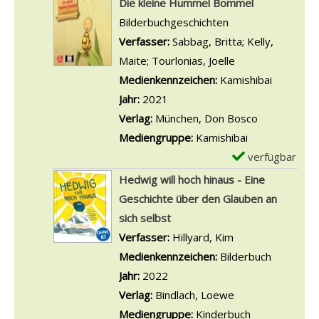
Die kleine Hummel Bommel
a
i
o
D
e
Bilderbuchgeschichten
n
e
n
e
m
Verfasser:
Sabbag, Britta
;
Kelly,
z
e
D
t
p
Maite
;
Tourlonias, Joelle
Suche nach dies
e
i
a
a
l
Medienkennzeichen:
Kamishibai
i
n
s
i
a
Jahr:
2021
g
T
Z
l
r
Verlag:
München, Don Bosco
e
i
a
s
-
Mediengruppe:
Kamishibai
n
g
u
v
D
verfügbar
E
e
b
o
e
x
Hedwig will hoch hinaus - Eine
r
e
n
t
e
Geschichte über den Glauben an
a
r
M
a
m
sich selbst
n
m
u
i
p
Verfasser:
Hillyard, Kim
Suche nach diese
z
i
t
l
l
Medienkennzeichen:
Bilderbuch
e
t
g
s
a
Jahr:
2022
i
t
e
v
r
Verlag:
Bindlach, Loewe
g
e
s
o
-
Mediengruppe:
Kinderbuch
e