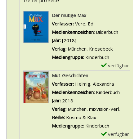
Treffer pro Seite
Suchergebnis
Der mutige Max
Verfasser:
Vere, Ed
Suche nach diesem V
Medienkennzeichen:
Bilderbuch
Jahr:
[2018]
Verlag:
München, Knesebeck
Mediengruppe:
Kinderbuch
verfügbar
E
x
Mut-Geschichten
e
Verfasser:
Helmig, Alexandra
Suche nach
m
Medienkennzeichen:
Kinderbuch
p
Jahr:
2018
l
Verlag:
München, mixvision-Verl.
a
Reihe:
Kosmo & Klax
r
Mediengruppe:
Kinderbuch
-
verfügbar
E