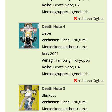
;
g
v
r
Reihe:
Death Note; 02
e
1
o
o
-
Mediengruppe:
Jugendbuch
n
2
n
n
D
nicht verfügbar
E
a
B
D
e
x
Death Note 4
n
a
e
t
e
Liebe
z
l
a
a
m
Verfasser:
Ohba, Tsugumi
Suche nach di
e
l
t
i
p
Medienkennzeichen:
Comic
i
Z
h
l
l
Jahr:
2021
g
;
N
s
a
Verlag:
Hamburg, Tokyopop
e
1
o
v
r
Reihe:
Death Note; 04
n
3
t
o
-
Mediengruppe:
Jugendbuch
a
e
n
D
nicht verfügbar
E
n
3
D
e
x
Death Note 5
z
a
e
t
e
Blackout
e
n
a
a
m
Verfasser:
Ohba, Tsugumi
Suche nach di
i
z
t
i
p
Medienkennzeichen:
Comic
g
e
h