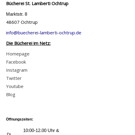
Bücherei St. Lamberti Ochtrup
z
t
i
e
h
Marktstr. 8
l
i
48607 Ochtrup
N
s
g
o
v
info@buecherei-lamberti-ochtrup.de
e
t
o
Die Bücherei im Netz:
n
e
n
Homepage
4
D
Facebook
a
e
Instagram
n
a
Twitter
z
t
Youtube
e
h
Blog
i
N
g
o
e
t
n
Öffnungszeiten:
e
5
10:00-12.00 Uhr &
Di