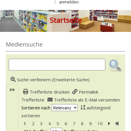
anmelden
|
Startseite
Mediensuche
Suche verfeinern (Erweiterte Suche)
Trefferliste drucken
Permalink
Trefferliste
Trefferliste als E-Mail versenden
Sortieren nach
aufsteigend
sortieren
1
2
3
4
5
6
7
8
9
10
Zur nächst
Zur le