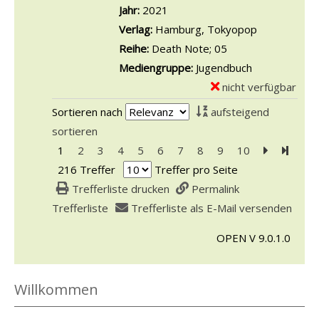
l
l
Jahr:
2021
e
i
N
s
a
Verlag:
Hamburg, Tokyopop
n
g
o
v
r
Reihe:
Death Note; 05
e
t
o
-
Mediengruppe:
Jugendbuch
n
e
n
D
nicht verfügbar
E
1
D
e
x
Sortieren nach
aufsteigend
a
e
t
e
sortieren
n
a
a
m
1
2
3
4
5
6
7
8
9
10
Zur nächst
Zur le
z
t
i
p
216 Treffer
Treffer pro Seite
e
h
l
l
Trefferliste drucken
Permalink
i
N
s
a
Trefferliste
Trefferliste als E-Mail versenden
g
o
v
r
e
t
o
OPEN V 9.0.1.0
-
n
e
n
D
2
D
e
Willkommen
a
e
t
n
a
a