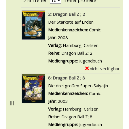
216 Treffer
Treffer pro Seite
Suchergebnis
2; Dragon Ball Z ; 2
Der Stärkste auf Erden
Suche nach diesem Verfasser
Medienkennzeichen:
Comic
Jahr:
2008
Verlag:
Hamburg, Carlsen
Reihe:
Dragon Ball Z; 2
Mediengruppe:
Jugendbuch
nicht verfügbar
E
x
8; Dragon Ball Z ; 8
e
Die drei großen Super-Saiyajin
m
Suche nach diesem Verfasser
Medienkennzeichen:
Comic
p
Jahr:
2003
l
Verlag:
Hamburg, Carlsen
a
Reihe:
Dragon Ball Z; 8
r
Mediengruppe:
Jugendbuch