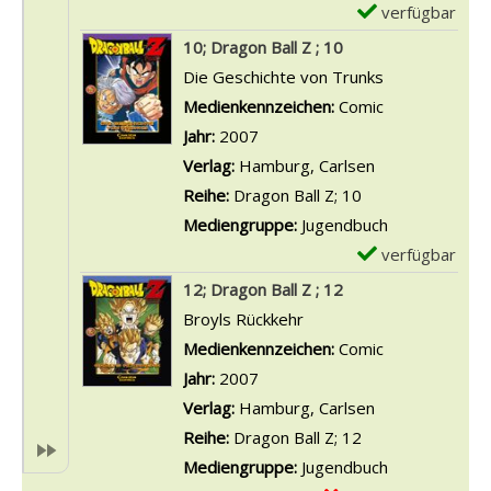
-
verfügbar
E
D
x
10; Dragon Ball Z ; 10
e
e
Die Geschichte von Trunks
t
m
Suche nach diesem Verfasser
Medienkennzeichen:
Comic
a
p
Jahr:
2007
i
l
Verlag:
Hamburg, Carlsen
l
a
Reihe:
Dragon Ball Z; 10
s
r
Mediengruppe:
Jugendbuch
v
-
verfügbar
E
o
D
x
12; Dragon Ball Z ; 12
n
e
e
Broyls Rückkehr
2
t
m
Suche nach diesem Verfasser
Medienkennzeichen:
Comic
;
a
p
Jahr:
2007
D
i
l
Verlag:
Hamburg, Carlsen
r
l
a
Reihe:
Dragon Ball Z; 12
a
s
r
Mediengruppe:
Jugendbuch
g
v