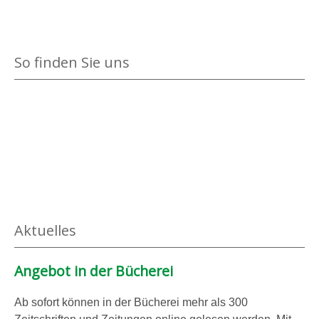
e
a
i
n
g
z
So finden Sie uns
e
e
n
i
g
e
n
Aktuelles
Angebot in der Bücherei
Ab sofort können in der Bücherei mehr als 300