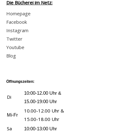
Die Bücherei im Netz:
r
r
o
n
n
n
Homepage
l
3
e
e
Facebook
d
0
r
a
Instagram
e
;
a
n
Twitter
n
F
n
z
Youtube
e
u
z
e
Blog
M
n
e
i
u
k
i
g
s
e
g
e
c
Öffnungszeiten:
n
e
n
h
z
10:00-12.00 Uhr &
n
Di
e
a
15.00-19:00 Uhr
l
u
10.00-12.00 Uhr &
Mi-Fr
a
b
15.00-18.00 Uhr
n
e
Sa
10:00-13:00 Uhr
z
r