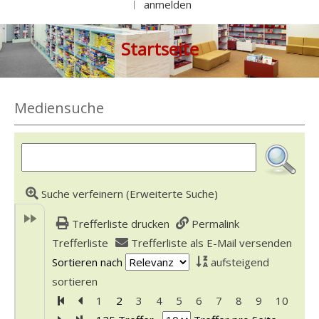
anmelden
|
Startseite
Mediensuche
Suche verfeinern (Erweiterte Suche)
Trefferliste drucken
Permalink
Trefferliste
Trefferliste als E-Mail versenden
Sortieren nach
aufsteigend
sortieren
Zur ersten Seite blättern
Zur vorherigen Seite blättern
1
2
3
4
5
6
7
8
9
10