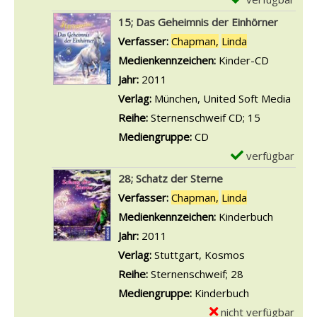
n
t
e
o
D
x
z
15; Das Geheimnis der Einhörner
s
i
n
e
e
e
Verfasser:
Chapman,
Linda
Suche nach di
z
c
1
t
m
i
Medienkennzeichen:
Kinder-CD
a
h
;
a
p
g
Jahr:
2011
u
e
G
i
l
e
Verlag:
München, United Soft Media
b
n
e
l
a
n
Reihe:
Sternenschweif CD; 15
e
d
h
s
r
Mediengruppe:
CD
r
e
e
v
-
verfügbar
E
a
s
i
o
D
x
n
28; Schatz der Sterne
L
m
n
e
e
z
Verfasser:
Chapman,
Linda
Suche nach di
i
n
4
t
m
e
Medienkennzeichen:
Kinderbuch
c
i
;
a
p
i
Jahr:
2011
h
s
L
i
l
g
Verlag:
Stuttgart, Kosmos
t
v
a
l
a
e
Reihe:
Sternenschweif; 28
s
o
u
s
r
n
Mediengruppe:
Kinderbuch
a
l
r
v
-
nicht verfügbar
E
n