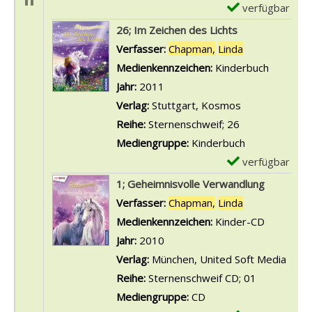
-
verfügbar
E
D
x
26; Im Zeichen des Lichts
e
e
Verfasser:
Chapman,
Linda
Suche nach di
t
m
Medienkennzeichen:
Kinderbuch
a
p
Jahr:
2011
i
l
Verlag:
Stuttgart, Kosmos
l
a
Reihe:
Sternenschweif; 26
s
r
Mediengruppe:
Kinderbuch
v
-
verfügbar
E
o
D
x
1; Geheimnisvolle Verwandlung
n
e
e
Verfasser:
Chapman,
Linda
Suche nach di
2
t
m
Medienkennzeichen:
Kinder-CD
2
a
p
Jahr:
2010
;
i
l
Verlag:
München, United Soft Media
I
l
a
Reihe:
Sternenschweif CD; 01
m
s
r
Mediengruppe:
CD
L
v