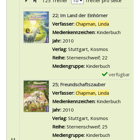
Zur nächsten Seite blättern
Zur letzten Seite blättern
125 Treffer
Treffer pro Seite
Suchergebnis
22; Im Land der Einhörner
Verfasser:
Chapman,
Linda
Suche nach di
Medienkennzeichen:
Kinderbuch
Jahr:
2010
Verlag:
Stuttgart, Kosmos
Reihe:
Sternenschweif; 22
Mediengruppe:
Kinderbuch
verfügbar
E
x
25; Freundschaftszauber
e
Verfasser:
Chapman,
Linda
Suche nach di
m
Medienkennzeichen:
Kinderbuch
p
Jahr:
2010
l
Verlag:
Stuttgart, Kosmos
a
Reihe:
Sternenschweif; 25
r
Mediengruppe:
Kinderbuch