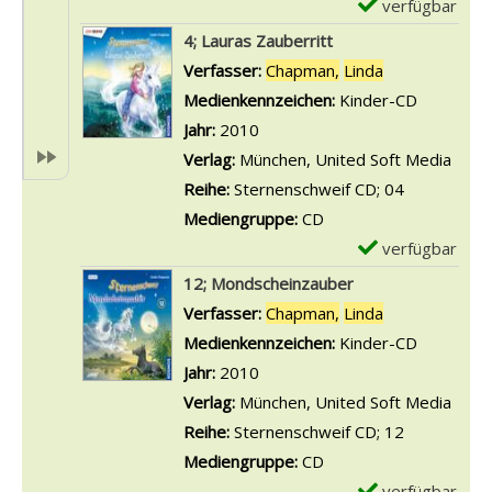
-
verfügbar
E
a
o
D
x
4; Lauras Zauberritt
n
n
e
e
Verfasser:
Chapman,
Linda
Suche nach di
d
2
t
m
Medienkennzeichen:
Kinder-CD
d
5
a
p
Jahr:
2010
e
;
i
l
Verlag:
München, United Soft Media
r
F
l
a
Reihe:
Sternenschweif CD; 04
E
r
s
r
Mediengruppe:
CD
i
e
v
-
verfügbar
E
n
u
o
D
x
12; Mondscheinzauber
h
n
n
e
e
Verfasser:
Chapman,
Linda
Suche nach di
ö
d
2
t
m
Medienkennzeichen:
Kinder-CD
r
s
6
a
p
Jahr:
2010
n
c
;
i
l
Verlag:
München, United Soft Media
e
h
I
l
a
Reihe:
Sternenschweif CD; 12
r
a
m
s
r
Mediengruppe:
CD
a
f
Z
v
-
verfügbar
E