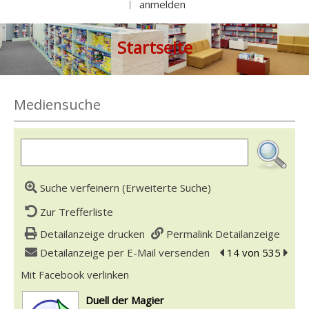
anmelden
|
Startseite
Mediensuche
Suche verfeinern (Erweiterte Suche)
Zur Trefferliste
Detailanzeige drucken
Permalink Detailanzeige
Detailanzeige per E-Mail versenden
zum vorherigen Tre
14 von 535
zum n
Mit Facebook verlinken
Diesen Link in neuem Tab öffnen
wird in neuem Tab geöffnet
Duell der Magier