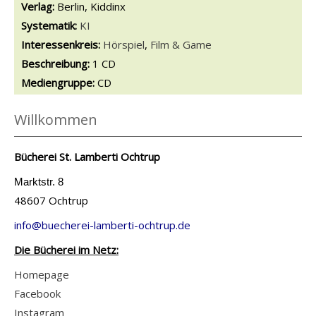
Verlag:
Berlin, Kiddinx
opens in new tab
Diesen Link in neuem Tab öffnen
Systematik:
Suche nach dieser Systematik
KI
Interessenkreis:
Suche nach diesem Interessenskreis
Hörspiel
,
Film & Game
Beschreibung:
1 CD
Suche nach dieser Beteiligten Person
Mediengruppe:
CD
Willkommen
Bücherei St. Lamberti Ochtrup
Marktstr. 8
48607 Ochtrup
info@buecherei-lamberti-ochtrup.de
Die Bücherei im Netz:
Homepage
Facebook
Instagram