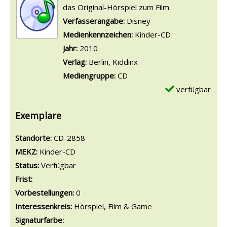
das Original-Hörspiel zum Film
Suche nach diesem Verfasser
Verfasserangabe:
Disney
Medienkennzeichen:
Kinder-CD
Jahr:
2010
Verlag:
Berlin, Kiddinx
Mediengruppe:
CD
verfügbar
Exemplare
Standorte:
CD-2858
MEKZ:
Kinder-CD
Status:
Verfügbar
Frist:
Vorbestellungen:
0
Interessenkreis:
Hörspiel, Film & Game
Signaturfarbe: