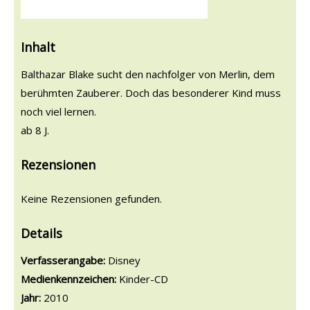
Inhalt
Balthazar Blake sucht den nachfolger von Merlin, dem
berühmten Zauberer. Doch das besonderer Kind muss
noch viel lernen.
ab 8 J.
Rezensionen
Keine Rezensionen gefunden.
Details
Suche nach diesem Verfasser
Verfasserangabe:
Disney
Medienkennzeichen:
Kinder-CD
Jahr:
2010