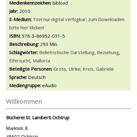
Medienkennzeichen:
bibload
Jahr:
2010
E-Medium:
Titel nur digital verfügbar; zum Downloaden
bitte hier klicken!
opens in new tab
Diesen Link in neuem Tab öffnen
Suche nach dieser Systematik
Suche nach diesem Interessenskreis
ISBN:
978-3-86952-031-5
Beschreibung:
293 Min.
Schlagwörter:
Belletristische Darstellung
,
Beziehung
,
Eifersucht
,
Mallorca
Beteiligte Personen:
Suche nach dieser Beteiligten Person
Grote, Ulrike
;
Kreis, Gabriele
Sprache:
Deutsch
Mediengruppe:
eAudio
Willkommen
Bücherei St. Lamberti Ochtrup
Marktstr. 8
48607 Ochtrup