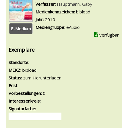
Verfasser:
Suche nach diesem Verfasser
Hauptmann, Gaby
Medienkennzeichen:
bibload
Jahr:
2010
Mediengruppe:
eAudio
E-Medium
verfügbar
Exemplare
Standorte:
MEKZ:
bibload
Status:
zum Herunterladen
Frist:
Vorbestellungen:
0
Interessenkreis:
Signaturfarbe: