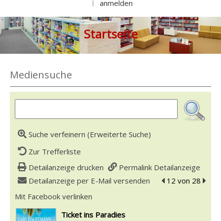
anmelden
|
Startseite
Mediensuche
Suche verfeinern (Erweiterte Suche)
Zur Trefferliste
Detailanzeige drucken
Permalink Detailanzeige
Detailanzeige per E-Mail versenden
zum vorherigen T
12 von 28
zum n
Mit Facebook verlinken
Diesen Link in neuem Tab öffnen
wird in neuem Tab geöffnet
Ticket ins Paradies