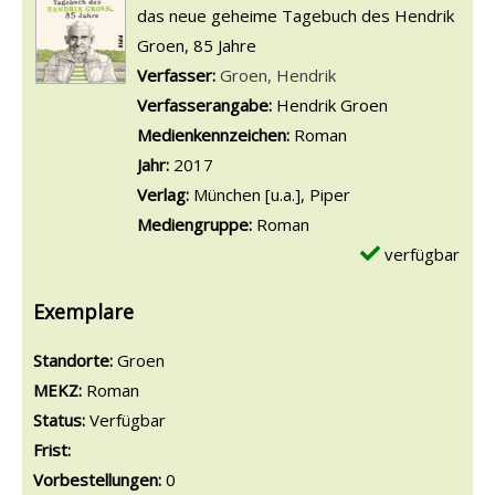
das neue geheime Tagebuch des Hendrik
Groen, 85 Jahre
Verfasser:
Suche nach diesem Verfasser
Groen, Hendrik
Verfasserangabe:
Hendrik Groen
Medienkennzeichen:
Roman
Jahr:
2017
Verlag:
München [u.a.], Piper
Mediengruppe:
Roman
verfügbar
Exemplare
Standorte:
Groen
MEKZ:
Roman
Status:
Verfügbar
Frist:
Vorbestellungen:
0