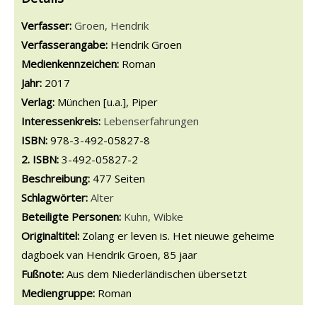
Verfasser:
Suche nach diesem Verfasser
Groen, Hendrik
Verfasserangabe:
Hendrik Groen
Medienkennzeichen:
Roman
Jahr:
2017
Verlag:
München [u.a.], Piper
opens in new tab
Diesen Link in neuem Tab öffnen
Suche nach dieser Systematik
Interessenkreis:
Suche nach diesem Interessenskreis
Lebenserfahrungen
ISBN:
978-3-492-05827-8
2. ISBN:
3-492-05827-2
Beschreibung:
477 Seiten
Schlagwörter:
Alter
Beteiligte Personen:
Suche nach dieser Beteiligten Person
Kuhn, Wibke
Originaltitel:
Zolang er leven is. Het nieuwe geheime
dagboek van Hendrik Groen, 85 jaar
Fußnote:
Aus dem Niederländischen übersetzt
Mediengruppe:
Roman