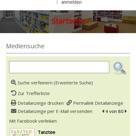
anmelden
|
Startseite
Mediensuche
Suche verfeinern (Erweiterte Suche)
Zur Trefferliste
Detailanzeige drucken
Permalink Detailanzeige
Detailanzeige per E-Mail versenden
zum vorherigen 
4 von 80
zum n
Mit Facebook verlinken
Diesen Link in neuem Tab öffnen
wird in neuem Tab geöffnet
Tanztee