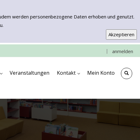
n. Zudem werden personenbezogene Daten erhoben und genutzt.
u.
|
anmelden
e
che
ngen
ooks & More
Kontakt & Anfahrt
Impressum
Veranstaltungen
Kontakt
Mein Konto