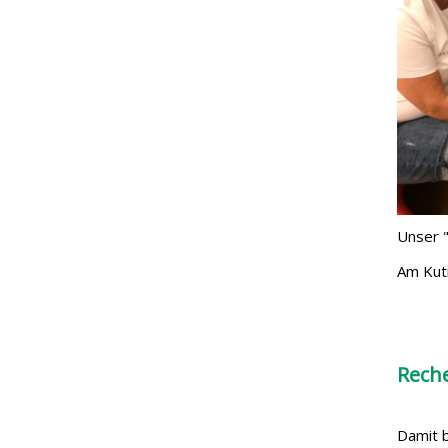
Unser "
Am Kuti
Rech
Damit b