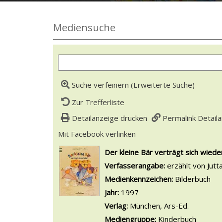
Mediensuche
Suche verfeinern (Erweiterte Suche)
Zur Trefferliste
Detailanzeige drucken
Permalink Detail
Mit Facebook verlinken
Diesen Link in neuem Tab
wird in neuem Tab geöffnet
Der kleine Bär verträgt sich wiede
Suche nach diesem Verfasser
Verfasserangabe:
erzählt von Jutt
Medienkennzeichen:
Bilderbuch
Jahr:
1997
Verlag:
München, Ars-Ed.
Mediengruppe:
Kinderbuch