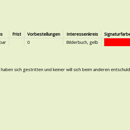
us
Frist
Vorbestellungen
Interessenkreis
Signaturfarb
bar
0
Bilderbuch, gelb
haben sich gestritten und keiner will sich beim anderen entschul