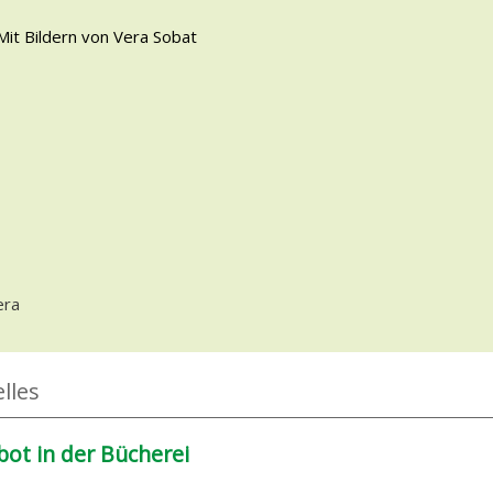
 Mit Bildern von Vera Sobat
kreis
ten Person
era
lles
ot in der Bücherei