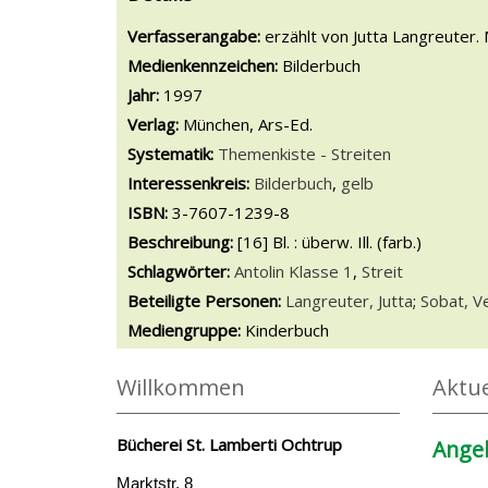
Suche nach diesem Verfasser
Verfasserangabe:
erzählt von Jutta Langreuter.
Medienkennzeichen:
Bilderbuch
Jahr:
1997
Verlag:
München, Ars-Ed.
opens in new tab
Diesen Link in neuem Tab öffnen
Systematik:
Suche nach dieser Systematik
Themenkiste - Streiten
Interessenkreis:
Suche nach diesem Interessens
Bilderbuch
,
gelb
ISBN:
3-7607-1239-8
Beschreibung:
[16] Bl. : überw. Ill. (farb.)
Schlagwörter:
Antolin Klasse 1
,
Streit
Beteiligte Personen:
Suche nach dieser Beteilig
Langreuter, Jutta
;
Sobat, V
Mediengruppe:
Kinderbuch
Willkommen
Aktue
Bücherei St. Lamberti Ochtrup
Angeb
Marktstr. 8