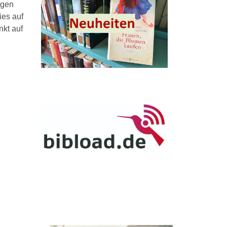
ngen
ies auf
nkt auf