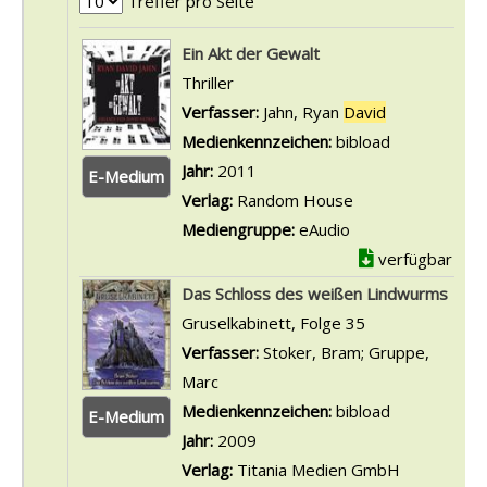
Treffer pro Seite
Suchergebnis
Ein Akt der Gewalt
Thriller
Verfasser:
Jahn, Ryan
David
Suche nach d
Medienkennzeichen:
bibload
Jahr:
2011
E-Medium
Verlag:
Random House
Mediengruppe:
eAudio
verfügbar
Das Schloss des weißen Lindwurms
Gruselkabinett, Folge 35
Verfasser:
Stoker, Bram
;
Gruppe,
Marc
Suche nach diesem Verfasser
Medienkennzeichen:
bibload
E-Medium
Jahr:
2009
Verlag:
Titania Medien GmbH