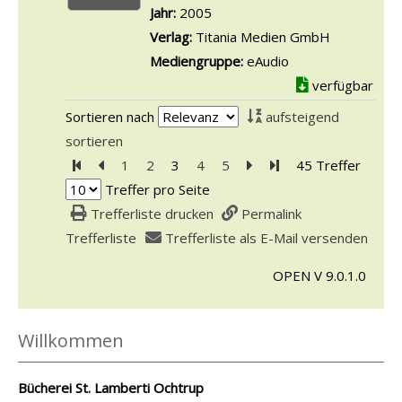
Jahr:
2005
Verlag:
Titania Medien GmbH
Mediengruppe:
eAudio
verfügbar
Sortieren nach
aufsteigend
sortieren
Zur ersten Seite blättern
Zur vorherigen Seite blättern
1
2
3
4
5
Zur nächsten Seite blät
Zur letzten Seite bl
45 Treffer
Treffer pro Seite
Trefferliste drucken
Permalink
Trefferliste
Trefferliste als E-Mail versenden
OPEN V 9.0.1.0
Willkommen
Bücherei St. Lamberti Ochtrup