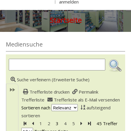
anmelden
|
Startseite
Mediensuche
Suche verfeinern (Erweiterte Suche)
Trefferliste drucken
Permalink
Trefferliste
Trefferliste als E-Mail versenden
Sortieren nach
aufsteigend
sortieren
Zur ersten Seite blättern
Zur vorherigen Seite blättern
1
2
3
4
5
Zur nächsten Seite blät
Zur letzten Seite bl
45 Treffer