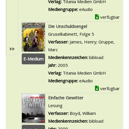
Verlag:
Titania Medien GmbH
Mediengruppe:
eAudio
verfügbar
Die Unschuldsengel
Gruselkabinett, Folge 5
Verfasser:
James, Henry
;
Gruppe,
Marc
Suche nach diesem Verfasser
Medienkennzeichen:
bibload
E-Medium
Jahr:
2005
Verlag:
Titania Medien GmbH
Mediengruppe:
eAudio
verfügbar
Einfache Gewitter
Lesung
Verfasser:
Boyd, William
Suche nach dies
Medienkennzeichen:
bibload
Jahr:
2009