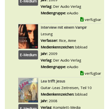
E-Medium
Verlag:
Der Audio Verlag
Mediengruppe:
eAudio
verfügbar
Interview mit einem Vampir
Lesung
Verfasser:
Rice, Anne
Suche nach diesem 
Medienkennzeichen:
bibload
Jahr:
2009
E-Medium
Verlag:
Der Audio Verlag
Mediengruppe:
eAudio
verfügbar
Lea trifft Jesus
Guitar-Leas Zeitreisen, Teil 10
Suche nach diesem Verfasser
Medienkennzeichen:
bibload
Jahr:
2008
Verlag:
Komplett-Media
E-Medium