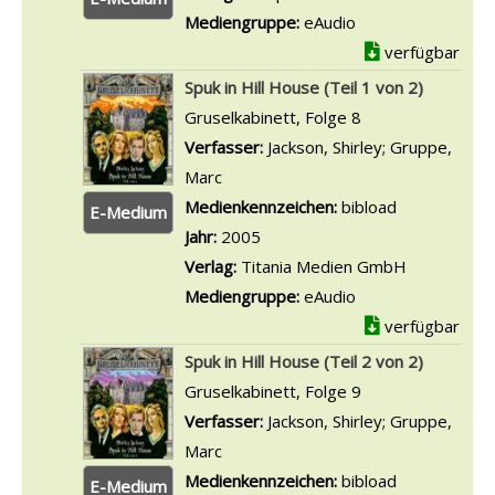
Mediengruppe:
eAudio
verfügbar
Spuk in Hill House (Teil 1 von 2)
Gruselkabinett, Folge 8
Verfasser:
Jackson, Shirley
;
Gruppe,
Marc
Suche nach diesem Verfasser
Medienkennzeichen:
bibload
E-Medium
Jahr:
2005
Verlag:
Titania Medien GmbH
Mediengruppe:
eAudio
verfügbar
Spuk in Hill House (Teil 2 von 2)
Gruselkabinett, Folge 9
Verfasser:
Jackson, Shirley
;
Gruppe,
Marc
Suche nach diesem Verfasser
Medienkennzeichen:
bibload
E-Medium