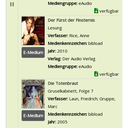
Mediengruppe:
eAudio
verfügbar
Der Fürst der Finsternis
Lesung
Verfasser:
Rice, Anne
Suche nach diesem 
Medienkennzeichen:
bibload
Jahr:
2010
E-Medium
Verlag:
Der Audio Verlag
Mediengruppe:
eAudio
verfügbar
Die Totenbraut
Gruselkabinett, Folge 7
Verfasser:
Laun, Friedrich
;
Gruppe,
Marc
Suche nach diesem Verfasser
Medienkennzeichen:
bibload
E-Medium
Jahr:
2005