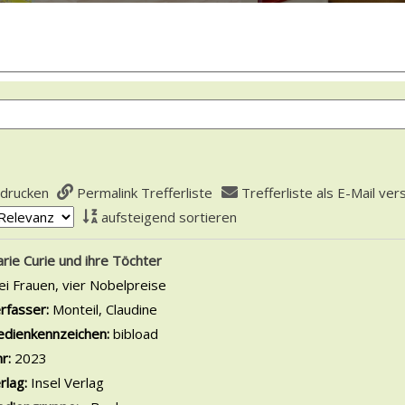
 drucken
Permalink Trefferliste
Trefferliste als E-Mail ve
aufsteigend sortieren
is
rie Curie und ihre Töchter
ei Frauen, vier Nobelpreise
rfasser:
Monteil, Claudine
Suche nach diesem Verfasser
dienkennzeichen:
bibload
hr:
2023
rlag:
Insel Verlag