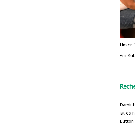
Unser "
Am Kuti
Rech
Damit b
ist es 
Button 