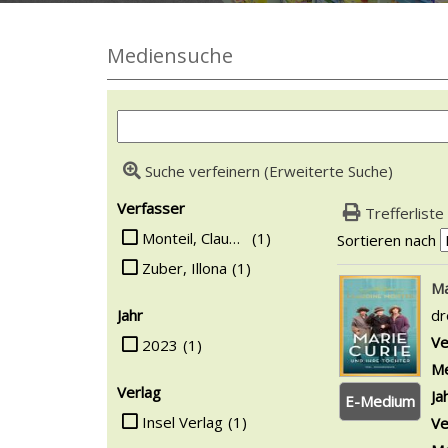
Mediensuche
Suche verfeinern (Erweiterte Suche)
Suchfilter
Verfasser
Trefferliste
Suche auf Verfasser einschränken
Monteil, Claudine
(1)
Sortieren nach
Zuber, Illona
(1)
Suchergebn
Ma
Jahr
dr
Suche auf Jahr einschränken
Ve
2023
(1)
Me
Verlag
Ja
E-Medium
Suche auf Verlag einschränken
Insel Verlag
(1)
Ve