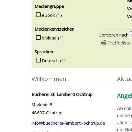
Me
Mediengruppe
Vo
Suche auf Mediengruppe einschränken
eBook
(1)
Vo
Medienkennzeichen
Sortieren nach
Suche auf Medienkennzeichen einschränken
bibload
(1)
Trefferliste
Sprachen
Suche auf Sprachen einschränken
Deutsch
(1)
Willkommen
Aktue
Bücherei St. Lamberti Ochtrup
Angeb
Marktstr. 8
Ab sofo
48607 Ochtrup
online
info@buecherei-lamberti-ochtrup.de
allen T
die Nut