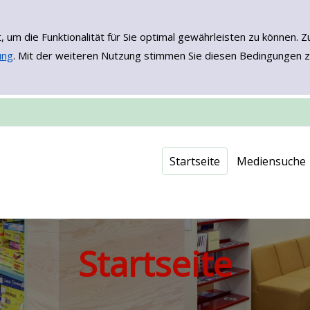
, um die Funktionalität für Sie optimal gewährleisten zu könne
ung
. Mit der weiteren Nutzung stimmen Sie diesen Bedingungen z
Einfache Such
Erweiterte Su
Neuerwerbu
Onleihe - EB
Startseite
Mediensuche
Startseite