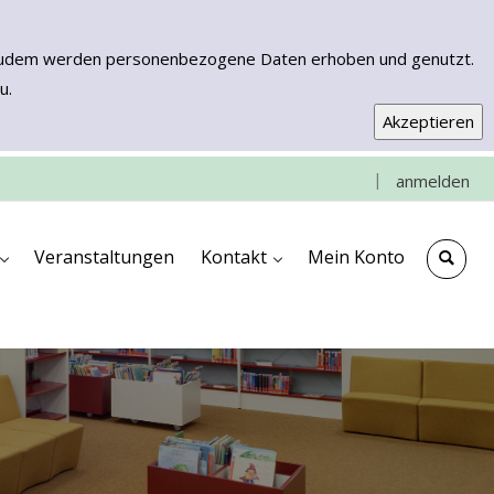
n. Zudem werden personenbezogene Daten erhoben und genutzt.
u.
|
anmelden
e
che
ngen
ooks & More
Kontakt & Anfahrt
Impressum
Veranstaltungen
Kontakt
Mein Konto