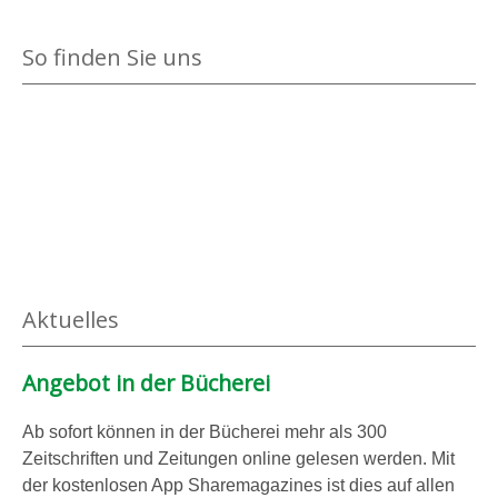
b
i
p
r
g
So finden Sie uns
e
i
e
l
c
n
g
h
ä
t
n
a
g
u
e
s
r
a
a
n
Aktuelles
n
z
z
e
Angebot in der Bücherei
e
i
i
g
Ab sofort können in der Bücherei mehr als 300
g
e
Zeitschriften und Zeitungen online gelesen werden. Mit
e
n
der kostenlosen App Sharemagazines ist dies auf allen