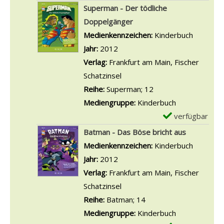
D
x
Superman - Der tödliche
e
e
Doppelgänger
t
m
Suche nach diesem Verfasser
Medienkennzeichen:
Kinderbuch
a
p
Jahr:
2012
i
l
Verlag:
Frankfurt am Main, Fischer
l
a
Schatzinsel
s
r
Reihe:
Superman; 12
v
-
Mediengruppe:
Kinderbuch
o
D
verfügbar
E
n
e
x
Batman - Das Böse bricht aus
S
t
e
Suche nach diesem Verfasser
Medienkennzeichen:
Kinderbuch
u
a
m
Jahr:
2012
p
i
p
Verlag:
Frankfurt am Main, Fischer
e
l
l
Schatzinsel
r
s
a
Reihe:
Batman; 14
m
v
r
Mediengruppe:
Kinderbuch
a
o