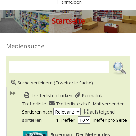
anmelden
|
Startseite
Mediensuche
Suche verfeinern (Erweiterte Suche)
Trefferliste drucken
Permalink
Trefferliste
Trefferliste als E-Mail versenden
Sortieren nach
aufsteigend
sortieren
4 Treffer
Treffer pro Seite
Suchergebnis
Superman - Der Meteor des