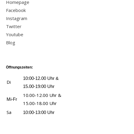
r
m
Homepage
a
o
d
W
Facebook
n
n
e
i
Instagram
-
B
r
l
Twitter
D
a
b
d
Youtube
e
t
e
e
Blog
r
m
n
n
t
a
s
W
ö
n
a
e
d
Öffnungszeiten:
-
n
s
l
D
10:00-12.00 Uhr &
z
Di
t
i
a
15.00-19:00 Uhr
e
e
c
s
10.00-12.00 Uhr &
i
n
Mi-Fr
h
B
15.00-18.00 Uhr
g
a
e
ö
Sa
10:00-13:00 Uhr
e
n
D
s
n
z
o
e
e
p