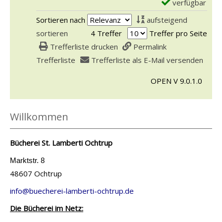
-
verfügbar
E
n
n
D
x
Sortieren nach
aufsteigend
-
S
e
e
sortieren
4 Treffer
Treffer pro Seite
D
u
t
m
Trefferliste drucken
Permalink
e
p
a
p
Trefferliste
Trefferliste als E-Mail versenden
r
e
i
l
M
r
l
OPEN V 9.0.1.0
a
e
m
s
r
t
a
v
-
Willkommen
e
n
o
D
o
-
n
e
r
Bücherei St. Lamberti Ochtrup
D
S
t
d
u
u
Marktstr. 8
a
e
e
48607 Ochtrup
p
i
s
l
e
l
info@buecherei-lamberti-ochtrup.de
V
l
r
s
Die Bücherei im Netz:
e
i
m
v