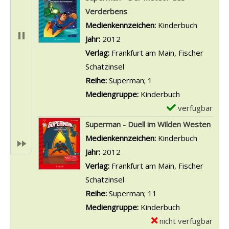
Verderbens
Suche nach diesem Verfasser
Medienkennzeichen:
Kinderbuch
Jahr:
2012
Verlag:
Frankfurt am Main, Fischer
Schatzinsel
Reihe:
Superman; 1
Mediengruppe:
Kinderbuch
verfügbar
E
x
Superman - Duell im Wilden Westen
e
Suche nach diesem Verfasser
Medienkennzeichen:
Kinderbuch
m
Jahr:
2012
p
Verlag:
Frankfurt am Main, Fischer
l
Schatzinsel
a
Reihe:
Superman; 11
r
Mediengruppe:
Kinderbuch
-
nicht verfügbar
E