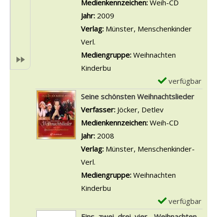
l
Medienkennzeichen:
Weih-CD
e
l
a
Jahr:
2009
b
s
r
Verlag:
Münster, Menschenkinder
e
v
-
Verl.
E
o
D
Mediengruppe:
Weihnachten
r
n
e
Kinderbu
d
X
t
verfügbar
E
e
X
a
x
Seine schönsten Weihnachtslieder
,
L
i
e
Verfasser:
Jöcker, Detlev
Suche nach die
i
W
l
m
Medienkennzeichen:
Weih-CD
c
e
s
p
Jahr:
2008
h
i
v
l
Verlag:
Münster, Menschenkinder-
b
h
o
a
Verl.
e
n
n
r
Mediengruppe:
Weihnachten
s
a
L
-
Kinderbu
c
c
i
D
verfügbar
E
h
h
e
e
x
Eins, zwei, drei, vier - Weihnachten