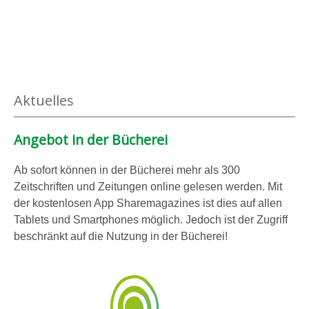
e
u
n
R
o
s
s
Aktuelles
a
n
Angebot in der Bücherei
z
e
Ab sofort können in der Bücherei mehr als 300
i
Zeitschriften und Zeitungen online gelesen werden. Mit
g
der kostenlosen App Sharemagazines ist dies auf allen
e
Tablets und Smartphones möglich. Jedoch ist der Zugriff
beschränkt auf die Nutzung in der Bücherei!
n