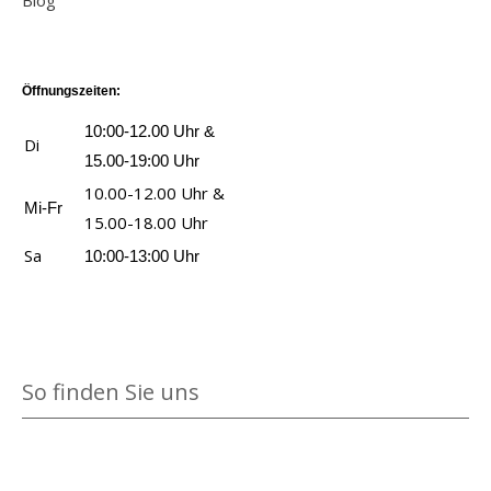
Blog
T
S
d
i
l
a
c
e
g
a
n
h
r
e
n
z
Öffnungszeiten:
r
T
n
g
h
o
10:00-12.00 Uhr &
ü
Di
z
i
t
15.00-19:00 Uhr
r
a
t
t
10.00-12.00 Uhr &
a
u
Mi-Fr
s
l
15.00-18.00 Uhr
n
b
2
a
z
Sa
10:00-13:00 Uhr
e
a
n
e
r
n
d
i
a
z
-
g
n
e
H
e
z
So finden Sie uns
i
o
n
e
g
c
i
e
h
g
n
z