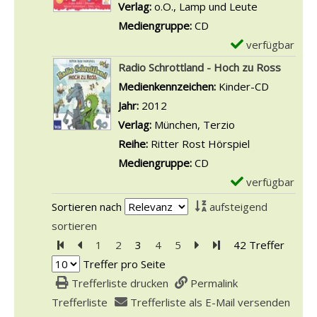
p
Verlag:
o.O., Lamp und Leute
n
i
w
v
l
Mediengruppe:
CD
h
e
o
a
verfügbar
E
n
i
n
r
x
Radio Schrottland - Hoch zu Ross
a
,
K
-
e
Suche nach diesem Verfasser
Medienkennzeichen:
Kinder-CD
c
d
i
D
m
Jahr:
2012
h
r
n
e
p
Verlag:
München, Terzio
t
e
d
t
l
Reihe:
Ritter Rost Hörspiel
s
i
e
a
a
Mediengruppe:
CD
l
,
r
i
r
verfügbar
E
i
v
-
l
-
x
e
i
Sortieren nach
aufsteigend
B
s
D
e
d
e
sortieren
a
v
e
m
e
r
Zur ersten Seite blättern
Zur vorherigen Seite blättern
1
2
3
4
5
Zur nächsten Seite blät
Zur letzten Seite bl
42 Treffer
u
o
t
p
r
-
Treffer pro Seite
e
n
a
l
a
W
Trefferliste drucken
Permalink
r
W
i
a
n
e
Trefferliste
Trefferliste als E-Mail versenden
n
e
l
r