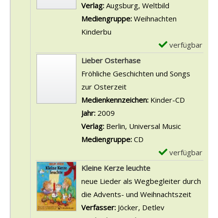
p
Verlag:
Augsburg, Weltbild
l
Mediengruppe:
Weihnachten
a
Kinderbu
r
verfügbar
E
-
x
Lieber Osterhase
D
e
Fröhliche Geschichten und Songs
e
m
zur Osterzeit
t
p
Suche nach diesem Verfasser
Medienkennzeichen:
Kinder-CD
a
l
Jahr:
2009
i
a
Verlag:
Berlin, Universal Music
l
r
Mediengruppe:
CD
s
-
verfügbar
E
v
D
x
Kleine Kerze leuchte
o
e
e
neue Lieder als Wegbegleiter durch
n
t
m
die Advents- und Weihnachtszeit
L
a
p
Verfasser:
Jöcker, Detlev
Suche nach die
i
i