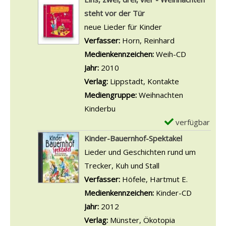
ü
t
b
t
e
steht vor der Tür
t
s
e
a
m
neue Lieder für Kinder
z
l
r
i
p
Verfasser:
Horn, Reinhard
Suche nach di
e
i
O
l
l
Medienkennzeichen:
Weih-CD
d
e
s
s
a
Jahr:
2010
i
d
t
v
r
Verlag:
Lippstadt, Kontakte
c
e
e
o
-
Mediengruppe:
Weihnachten
h
r
r
n
D
Kinderbu
a
b
h
K
e
verfügbar
E
n
o
a
l
t
x
z
Kinder-Bauernhof-Spektakel
x
s
e
a
e
e
Lieder und Geschichten rund um
f
e
i
i
m
i
Trecker, Kuh und Stall
ü
a
n
l
p
g
Verfasser:
Höfele, Hartmut E.
Suche nach
r
n
e
s
l
e
Medienkennzeichen:
Kinder-CD
K
z
K
v
a
n
Jahr:
2012
i
e
e
o
r
Verlag:
Münster, Ökotopia
n
i