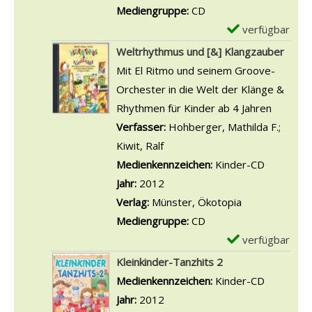
r
n
-
Mediengruppe:
CD
d
g
z
S
D
verfügbar
E
e
e
e
e
e
x
r
Weltrhythmus und [&] Klangzauber
n
l
i
t
e
a
Mit El Ritmo und seinem Groove-
e
n
a
m
n
Orchester in die Welt der Klänge &
u
e
i
p
z
Rhythmen für Kinder ab 4 Jahren
c
s
l
l
e
Verfasser:
Hohberger, Mathilda F.
;
h
c
s
a
i
Kiwit, Ralf
Suche nach diesem Verfasser
t
h
v
r
g
Medienkennzeichen:
Kinder-CD
e
ö
o
-
e
Jahr:
2012
a
n
n
D
n
Verlag:
Münster, Ökotopia
n
s
E
e
Mediengruppe:
CD
z
t
i
t
verfügbar
E
e
e
n
a
x
Kleinkinder-Tanzhits 2
i
n
s
i
e
Suche nach diesem Verfasser
Medienkennzeichen:
Kinder-CD
g
W
,
l
m
Jahr:
2012
e
e
z
s