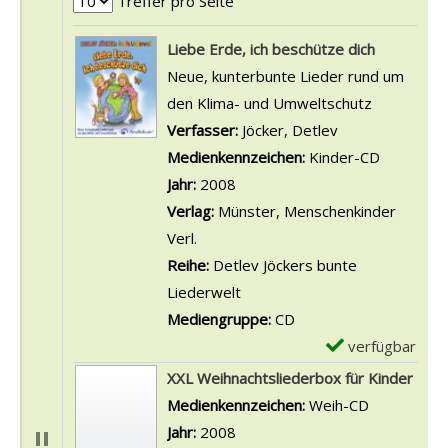
Treffer pro Seite
Suchergebnis
Liebe Erde, ich beschütze dich
Neue, kunterbunte Lieder rund um
den Klima- und Umweltschutz
Verfasser:
Jöcker, Detlev
Suche nach die
Medienkennzeichen:
Kinder-CD
Jahr:
2008
Verlag:
Münster, Menschenkinder
Verl.
Reihe:
Detlev Jöckers bunte
Liederwelt
Mediengruppe:
CD
verfügbar
E
x
XXL Weihnachtsliederbox für Kinder
e
Suche nach diesem Verfasser
Medienkennzeichen:
Weih-CD
m
Jahr:
2008