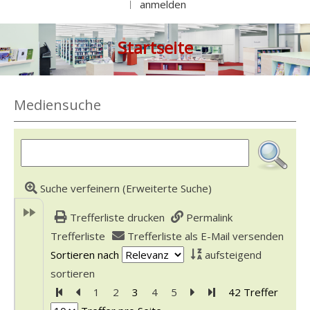
anmelden
|
Startseite
Mediensuche
Suche verfeinern (Erweiterte Suche)
Trefferliste drucken
Permalink
Trefferliste
Trefferliste als E-Mail versenden
Sortieren nach
aufsteigend
sortieren
Zur ersten Seite blättern
Zur vorherigen Seite blättern
1
2
3
4
5
Zur nächsten Seite blät
Zur letzten Seite bl
42 Treffer