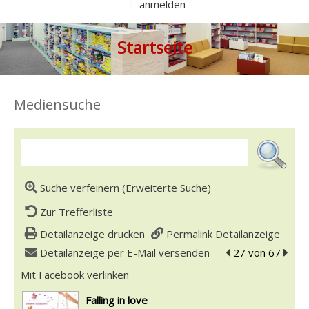
anmelden
|
Startseite
Mediensuche
Suche verfeinern (Erweiterte Suche)
Zur Trefferliste
Detailanzeige drucken
Permalink Detailanzeige
Detailanzeige per E-Mail versenden
zum vorherigen T
27 von 67
zum n
Mit Facebook verlinken
Diesen Link in neuem Tab öffnen
wird in neuem Tab geöffnet
Falling in love