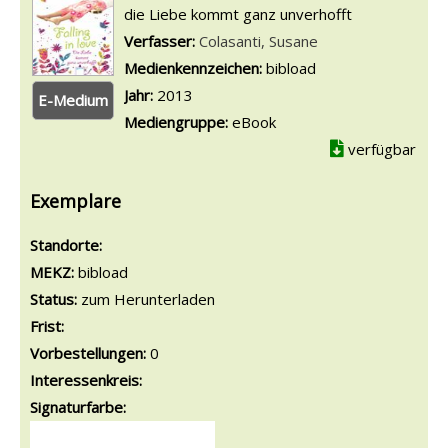
die Liebe kommt ganz unverhofft
Verfasser:
Suche nach diesem Verfasser
Colasanti, Susane
Medienkennzeichen:
bibload
Jahr:
2013
E-Medium
Mediengruppe:
eBook
verfügbar
Exemplare
Standorte:
MEKZ:
bibload
Status:
zum Herunterladen
Frist:
Vorbestellungen:
0
Interessenkreis:
Signaturfarbe: