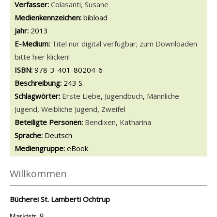
Verfasser:
Suche nach diesem Verfasser
Colasanti, Susane
Medienkennzeichen:
bibload
Jahr:
2013
E-Medium:
Titel nur digital verfügbar; zum Downloaden
bitte hier klicken!
opens in new tab
Diesen Link in neuem Tab öffnen
Suche nach dieser Systematik
Suche nach diesem Interessenskreis
ISBN:
978-3-401-80204-6
Beschreibung:
243 S.
Schlagwörter:
Erste Liebe
,
Jugendbuch
,
Männliche
Jugend
,
Weibliche Jugend
,
Zweifel
Beteiligte Personen:
Suche nach dieser Beteiligten Person
Bendixen, Katharina
Sprache:
Deutsch
Mediengruppe:
eBook
Willkommen
Bücherei St. Lamberti Ochtrup
Marktstr. 8