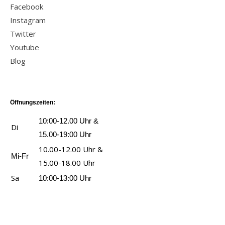
Facebook
n
n
Instagram
e
S
Twitter
K
A
Youtube
u
M
Blog
s
i
c
-
h
D
e
Öffnungszeiten:
e
l
r
10:00-12.00 Uhr &
Di
d
k
15.00-19:00 Uhr
e
l
10.00-12.00 Uhr &
Mi-Fr
c
e
15.00-18.00 Uhr
k
i
Sa
10:00-13:00 Uhr
e
n
?
e
a
R