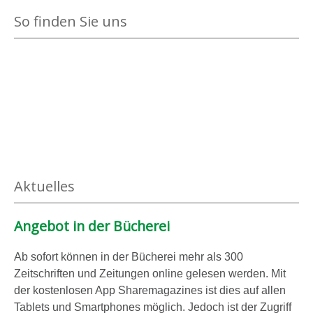
n
i
So finden Sie uns
z
t
e
t
i
e
g
r
e
N
n
e
i
n
r
Aktuelles
i
c
Angebot in der Bücherei
h
a
Ab sofort können in der Bücherei mehr als 300
n
Zeitschriften und Zeitungen online gelesen werden. Mit
z
der kostenlosen App Sharemagazines ist dies auf allen
e
Tablets und Smartphones möglich. Jedoch ist der Zugriff