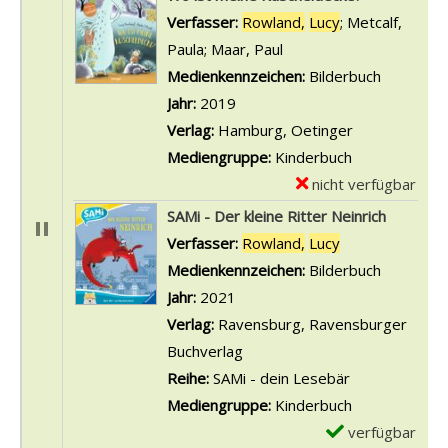
Verfasser:
Rowland,
Lucy
;
Metcalf,
Paula
;
Maar, Paul
Suche nach diesem Verf
Medienkennzeichen:
Bilderbuch
Jahr:
2019
Verlag:
Hamburg, Oetinger
Mediengruppe:
Kinderbuch
nicht verfügbar
E
x
SAMi - Der kleine Ritter Neinrich
e
Verfasser:
Rowland,
Lucy
Suche nach die
m
Medienkennzeichen:
Bilderbuch
p
Jahr:
2021
l
Verlag:
Ravensburg, Ravensburger
a
Buchverlag
r
Reihe:
SAMi - dein Lesebär
-
Mediengruppe:
Kinderbuch
D
verfügbar
E