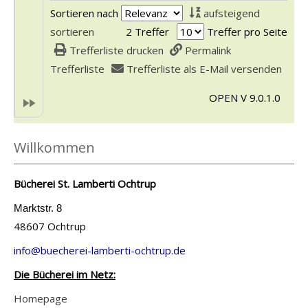
e
x
Sortieren nach
aufsteigend
t
e
sortieren
2 Treffer
Treffer pro Seite
a
m
Trefferliste drucken
Permalink
i
p
Trefferliste
Trefferliste als E-Mail versenden
l
l
s
OPEN V 9.0.1.0
a
v
r
o
-
Willkommen
n
D
W
e
Bücherei St. Lamberti Ochtrup
o
t
i
Marktstr. 8
a
48607 Ochtrup
s
i
t
l
info@buecherei-lamberti-ochtrup.de
m
s
Die Bücherei im Netz:
e
v
Homepage
i
o