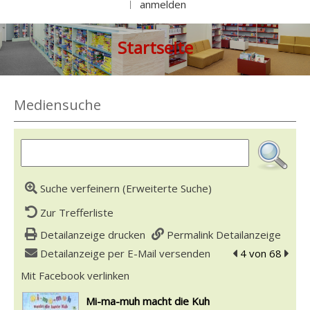
anmelden
|
Startseite
Mediensuche
Suche verfeinern (Erweiterte Suche)
Zur Trefferliste
Detailanzeige drucken
Permalink Detailanzeige
Detailanzeige per E-Mail versenden
zum vorherigen 
4 von 68
zum n
Mit Facebook verlinken
Diesen Link in neuem Tab öffnen
wird in neuem Tab geöffnet
Mi-ma-muh macht die Kuh