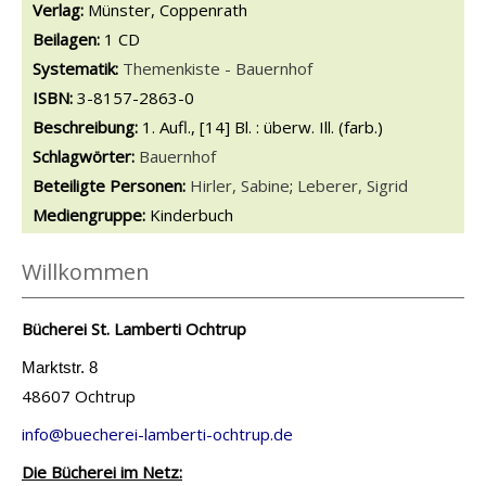
Verlag:
Münster, Coppenrath
Beilagen:
1 CD
opens in new tab
Diesen Link in neuem Tab öffnen
Systematik:
Suche nach dieser Systematik
Themenkiste - Bauernhof
Suche nach diesem Interessenskreis
ISBN:
3-8157-2863-0
Beschreibung:
1. Aufl., [14] Bl. : überw. Ill. (farb.)
Schlagwörter:
Bauernhof
Beteiligte Personen:
Suche nach dieser Beteiligten Person
Hirler, Sabine
;
Leberer, Sigrid
Mediengruppe:
Kinderbuch
Willkommen
Bücherei St. Lamberti Ochtrup
Marktstr. 8
48607 Ochtrup
info@buecherei-lamberti-ochtrup.de
Die Bücherei im Netz: