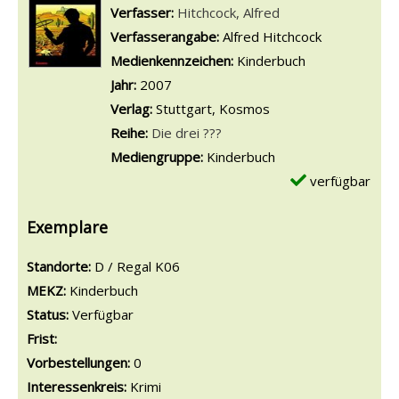
Verfasser:
Suche nach diesem Verfasser
Hitchcock, Alfred
Verfasserangabe:
Alfred Hitchcock
Medienkennzeichen:
Kinderbuch
Jahr:
2007
Verlag:
Stuttgart, Kosmos
Reihe:
Die drei ???
Mediengruppe:
Kinderbuch
verfügbar
Exemplare
Standorte:
D / Regal K06
MEKZ:
Kinderbuch
Status:
Verfügbar
Frist:
Vorbestellungen:
0
Interessenkreis:
Krimi