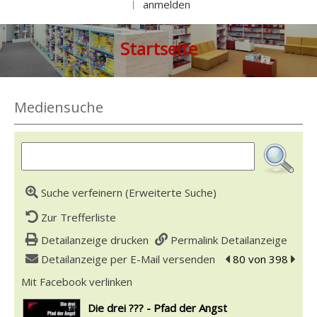
anmelden
|
Startseite
Mediensuche
Suche verfeinern (Erweiterte Suche)
Zur Trefferliste
Detailanzeige drucken
Permalink Detailanzeige
Detailanzeige per E-Mail versenden
zum vorherigen Tre
80 von 398
zum n
Mit Facebook verlinken
Diesen Link in neuem Tab öffnen
wird in neuem Tab geöffnet
Die drei ??? - Pfad der Angst