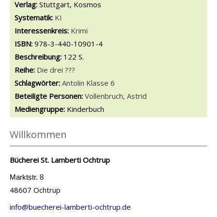
Verlag:
Stuttgart, Kosmos
opens in new tab
Diesen Link in neuem Tab öffnen
Systematik:
Suche nach dieser Systematik
KI
Interessenkreis:
Suche nach diesem Interessenskreis
Krimi
ISBN:
978-3-440-10901-4
Beschreibung:
122 S.
Reihe:
Die drei ???
Schlagwörter:
Antolin Klasse 6
Beteiligte Personen:
Suche nach dieser Beteiligten Person
Vollenbruch, Astrid
Mediengruppe:
Kinderbuch
Willkommen
Bücherei St. Lamberti Ochtrup
Marktstr. 8
48607 Ochtrup
info@buecherei-lamberti-ochtrup.de