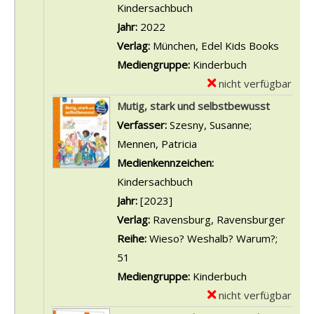
a
Kindersachbuch
r
Jahr:
2022
-
Verlag:
München, Edel Kids Books
D
Mediengruppe:
Kinderbuch
e
nicht verfügbar
E
t
x
Mutig, stark und selbstbewusst
a
e
Verfasser:
Szesny, Susanne
;
i
m
Mennen, Patricia
Suche nach diesem Verf
l
p
Medienkennzeichen:
s
l
Kindersachbuch
v
a
Jahr:
[2023]
o
r
Verlag:
Ravensburg, Ravensburger
n
-
Reihe:
Wieso? Weshalb? Warum?;
W
D
51
i
e
Mediengruppe:
Kinderbuch
e
t
nicht verfügbar
E
s
a