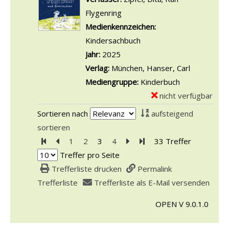
b
o
l
m
e
Flygenring
Suche nach diesem Verfasser
i
ß
s
p
n
Medienkennzeichen:
s
e
v
l
Kindersachbuch
F
G
o
a
Jahr:
2025
u
e
n
r
Verlag:
München, Hanser, Carl
ß
f
A
-
Mediengruppe:
Kinderbuch
a
ü
l
D
nicht verfügbar
E
n
h
l
e
x
z
Sortieren nach
aufsteigend
l
e
t
e
e
sortieren
e
s
a
m
i
Zur ersten Seite blättern
Zur vorherigen Seite blättern
1
2
3
4
Zur nächsten Seite blättern
Zur letzten Seite blätter
33 Treffer
B
ü
i
p
g
Treffer pro Seite
e
b
l
l
e
Trefferliste drucken
Permalink
s
e
s
a
n
Trefferliste
Trefferliste als E-Mail versenden
t
r
v
r
i
G
o
OPEN V 9.0.1.0
-
m
e
n
D
m
d