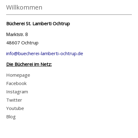
U
e
Willkommen
u
u
n
t
n
l
s
a
g
Bücherei St. Lamberti Ochtrup
d
e
i
s
a
r
Marktstr. 8
l
b
n
48607 Ochtrup
e
s
u
z
G
v
info@buecherei-lamberti-ochtrup.de
c
e
e
o
Die Bücherei im Netz:
h
i
f
n
a
g
Homepage
ü
L
n
e
Facebook
h
e
z
n
Instagram
l
b
e
Twitter
e
e
i
Youtube
a
n
g
Blog
n
,
e
z
S
n
e
t