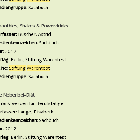
diengruppe:
Sachbuch
oothies, Shakes & Powerdrinks
rfasser:
Büscher, Astrid
Suche nach diesem Verfasser
dienkennzeichen:
Sachbuch
hr:
2012
rlag:
Berlin, Stiftung Warentest
ihe:
Stiftung
Warentest
diengruppe:
Sachbuch
e Nebenbei-Diät
hlank werden für Berufstätige
rfasser:
Lange, Elisabeth
Suche nach diesem Verfasser
dienkennzeichen:
Sachbuch
hr:
2012
rlag:
Berlin, Stiftung Warentest