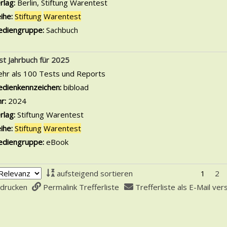
rlag:
Berlin, Stiftung Warentest
ihe:
Stiftung
Warentest
diengruppe:
Sachbuch
st Jahrbuch für 2025
hr als 100 Tests und Reports
che nach diesem Verfasser
dienkennzeichen:
bibload
hr:
2024
rlag:
Stiftung Warentest
ihe:
Stiftung
Warentest
diengruppe:
eBook
aufsteigend sortieren
1
2
 drucken
Permalink Trefferliste
Trefferliste als E-Mail ve