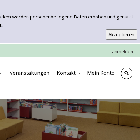
n. Zudem werden personenbezogene Daten erhoben und genutzt.
u.
|
anmelden
e
che
ngen
ooks & More
Kontakt & Anfahrt
Impressum
Veranstaltungen
Kontakt
Mein Konto