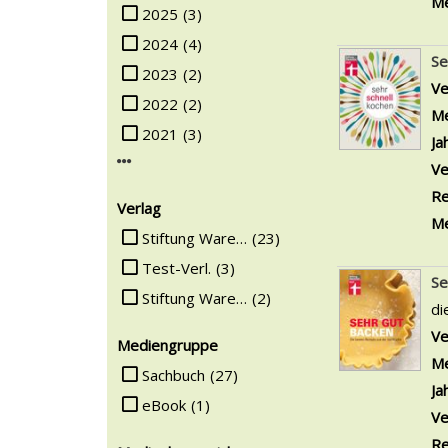
Me
Suche auf Jahr einschränken
2025
(3)
2024
(4)
Se
2023
(2)
Ve
2022
(2)
Me
2021
(3)
Ja
Mehr Jahr-Filter anzeigen
Ve
Re
Verlag
Me
Suche auf Verlag einschränken
Stiftung Warentest
(23)
Test-Verl.
(3)
Se
Stiftung Warentest Verl.
(2)
di
Ve
Mediengruppe
Me
Suche auf Mediengruppe einschränken
Sachbuch
(27)
Ja
eBook
(1)
Ve
Re