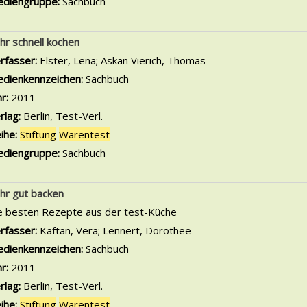
diengruppe:
Sachbuch
hr schnell kochen
rfasser:
Elster, Lena
;
Askan Vierich, Thomas
Suche nach diesem V
dienkennzeichen:
Sachbuch
hr:
2011
rlag:
Berlin, Test-Verl.
ihe:
Stiftung
Warentest
diengruppe:
Sachbuch
hr gut backen
e besten Rezepte aus der test-Küche
rfasser:
Kaftan, Vera
;
Lennert, Dorothee
Suche nach diesem Verf
dienkennzeichen:
Sachbuch
hr:
2011
rlag:
Berlin, Test-Verl.
ihe:
Stiftung
Warentest