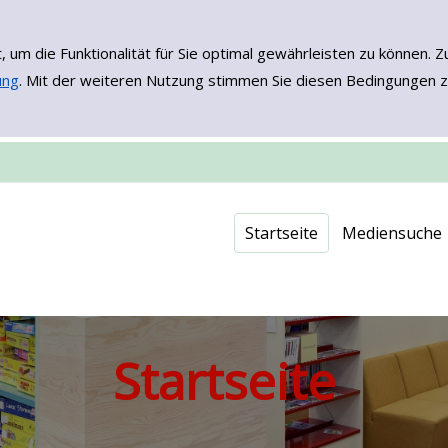
, um die Funktionalität für Sie optimal gewährleisten zu könne
ung
. Mit der weiteren Nutzung stimmen Sie diesen Bedingungen z
Einfache Such
Erweiterte Su
Neuerwerbu
Onleihe - EB
Startseite
Mediensuche
Startseite