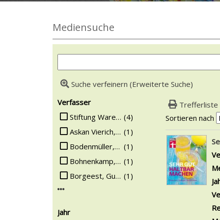
Mediensuche
Suche verfeinern (Erweiterte Suche)
Suchfilter
Verfasser
Trefferliste
Suche auf Verfasser einschränken
Stiftung Warentest
(4)
Sortieren nach
Askan Vierich, Thomas
(1)
Suchergebn
Se
Bodenmüller, Eva
(1)
Ve
Bohnenkamp, Ruth
(1)
Me
Borgeest, Gunda
(1)
Ja
Mehr Verfasser-Filter anzeigen
Ve
Re
Jahr