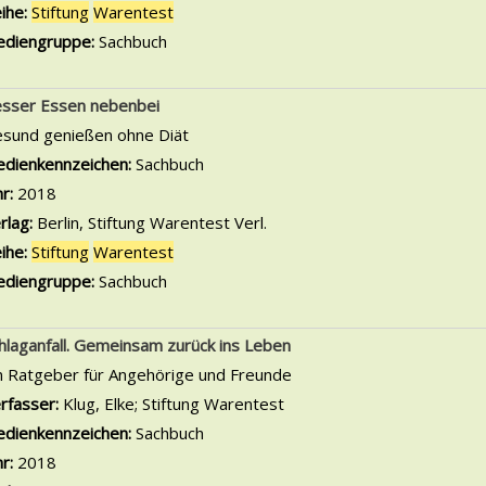
ihe:
Stiftung
Warentest
diengruppe:
Sachbuch
sser Essen nebenbei
sund genießen ohne Diät
che nach diesem Verfasser
dienkennzeichen:
Sachbuch
hr:
2018
rlag:
Berlin, Stiftung Warentest Verl.
ihe:
Stiftung
Warentest
diengruppe:
Sachbuch
hlaganfall. Gemeinsam zurück ins Leben
n Ratgeber für Angehörige und Freunde
rfasser:
Klug, Elke
;
Stiftung Warentest
Suche nach diesem Verfas
dienkennzeichen:
Sachbuch
hr:
2018