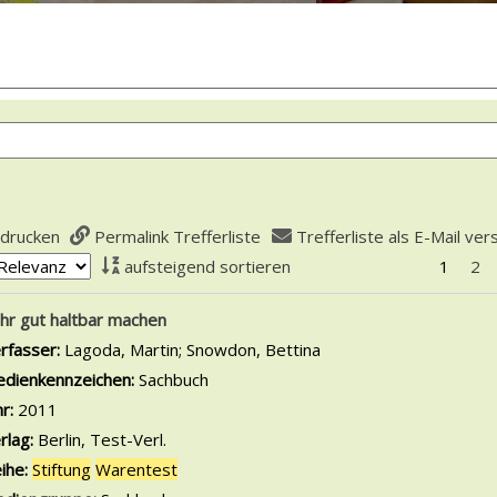
 drucken
Permalink Trefferliste
Trefferliste als E-Mail ve
aufsteigend sortieren
1
2
is
hr gut haltbar machen
rfasser:
Lagoda, Martin
;
Snowdon, Bettina
Suche nach diesem Ver
dienkennzeichen:
Sachbuch
hr:
2011
rlag:
Berlin, Test-Verl.
ihe:
Stiftung
Warentest