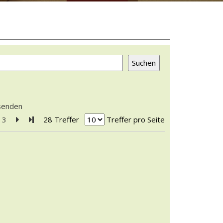
rsenden
3
Zur nächsten Seite blättern
Zur letzten Seite blättern
28 Treffer
Treffer pro Seite
fasser