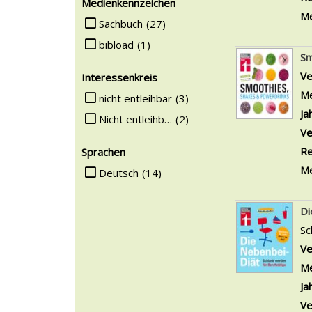
Medienkennzeichen
Me
Suche auf Medienkennzeichen einschränken
Sachbuch
(27)
bibload
(1)
Sm
Ve
Interessenkreis
Me
Suche auf Interessenkreis einschränken
nicht entleihbar
(3)
Ja
Nicht entleihbar
(2)
Ve
Re
Sprachen
Me
Suche auf Sprachen einschränken
Deutsch
(14)
Di
Sc
Ve
Me
Ja
Ve