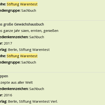
ihe:
Stiftung
Warentest
diengruppe:
Sachbuch
s große Gewächshausbuch
s ganze Jahr säen, ernten, genießen
che nach diesem Verfasser
dienkennzeichen:
Sachbuch
hr:
2017
rlag:
Berlin, Stiftung Warentest
ihe:
Stiftung
Warentest
diengruppe:
Sachbuch
ppen
zepte aus aller Welt
che nach diesem Verfasser
dienkennzeichen:
Sachbuch
hr:
2016
rlag:
Berlin, Stiftung Warentest Verl.