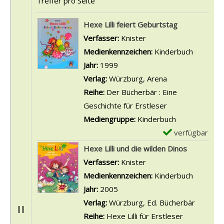
Treffer pro Seite
Suchergebnis
Hexe Lilli feiert Geburtstag
Verfasser:
Knister
Suche nach diesem Ve
Medienkennzeichen:
Kinderbuch
Jahr:
1999
Verlag:
Würzburg, Arena
Reihe:
Der Bücherbär : Eine
Geschichte für Erstleser
Mediengruppe:
Kinderbuch
verfügbar
E
x
Hexe Lilli und die wilden Dinos
e
Verfasser:
Knister
Suche nach diesem Ve
m
Medienkennzeichen:
Kinderbuch
p
Jahr:
2005
l
Verlag:
Würzburg, Ed. Bücherbär
a
Reihe:
Hexe Lilli für Erstleser