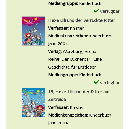
r
Mediengruppe:
Kinderbuch
-
verfügbar
E
D
x
Hexe Lilli und der verrückte Ritter
e
e
Verfasser:
Knister
Suche nach diesem Ve
t
m
Medienkennzeichen:
Kinderbuch
a
p
Jahr:
2004
i
l
Verlag:
Würzburg, Arena
l
a
Reihe:
Der Bücherbär : Eine
s
r
Geschichte für Erstleser
v
-
Mediengruppe:
Kinderbuch
o
D
verfügbar
E
n
e
x
15; Hexe Lilli und der Ritter auf
H
t
e
Zeitreise
e
a
m
Verfasser:
Knister
Suche nach diesem Ve
x
i
p
Medienkennzeichen:
Kinderbuch
e
l
l
Jahr:
2004
L
s