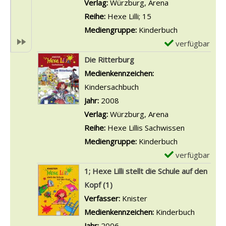
a
Verlag:
Würzburg, Arena
i
v
r
Reihe:
Hexe Lilli; 15
l
o
-
Mediengruppe:
Kinderbuch
l
n
D
verfügbar
E
i
H
e
x
Die Ritterburg
f
e
t
e
Suche nach diesem Verfasser
Medienkennzeichen:
e
x
a
m
Kindersachbuch
i
e
i
p
Jahr:
2008
e
L
l
l
Verlag:
Würzburg, Arena
r
i
s
a
Reihe:
Hexe Lillis Sachwissen
t
l
v
r
Mediengruppe:
Kinderbuch
G
l
o
-
verfügbar
E
e
i
n
D
x
1; Hexe Lilli stellt die Schule auf den
b
u
H
e
e
Kopf (1)
u
n
e
t
m
Verfasser:
Knister
Suche nach diesem Ve
r
d
x
a
p
Medienkennzeichen:
Kinderbuch
t
d
e
i
l
Jahr:
2006