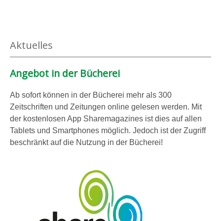
g
i
h
a
g
t
n
e
i
Aktuelles
z
n
m
e
K
Angebot in der Bücherei
i
l
g
a
Ab sofort können in der Bücherei mehr als 300
e
s
Zeitschriften und Zeitungen online gelesen werden. Mit
n
s
der kostenlosen App Sharemagazines ist dies auf allen
e
Tablets und Smartphones möglich. Jedoch ist der Zugriff
beschränkt auf die Nutzung in der Bücherei!
n
z
i
m
m
e