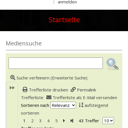
anmelden
|
Startseite
Mediensuche
Suche verfeinern (Erweiterte Suche)
Trefferliste drucken
Permalink
Trefferliste
Trefferliste als E-Mail versenden
Sortieren nach
aufsteigend
sortieren
1
2
3
4
5
Zur nächsten Seite blättern
Zur letzten Seite blättern
43 Treffer