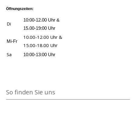
e
l
g
n
k
n
Öffnungszeiten:
i
e
a
t
a
u
10:00-12.00 Uhr &
n
n
Di
e
c
n
15.00-19:00 Uhr
z
D
h
d
10.00-12.00 Uhr &
e
r
Mi-Fr
M
d
15.00-18.00 Uhr
i
a
a
i
Sa
10:00-13:00 Uhr
g
c
n
e
e
h
d
Z
n
e
o
a
n
l
u
p
So finden Sie uns
a
b
r
n
e
ü
a
r
f
n
n
u
z
a
n
e
c