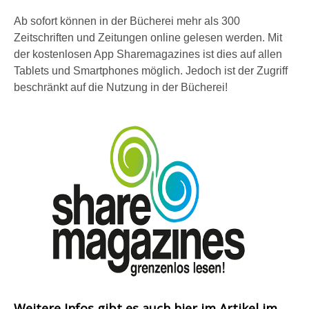
f
Ab sofort können in der Bücherei mehr als 300
r
Zeitschriften und Zeitungen online gelesen werden. Mit
y
der kostenlosen App Sharemagazines ist dies auf allen
e
Tablets und Smartphones möglich. Jedoch ist der Zugriff
beschränkt auf die Nutzung in der Bücherei!
r
a
n
z
e
i
g
e
n
Weitere Infos gibt es auch hier im Artikel im