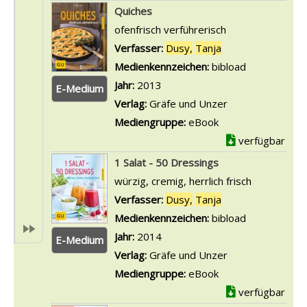
Quiches
ofenfrisch verführerisch
Verfasser:
Dusy,
Tanja
Suche nach diese
Medienkennzeichen:
bibload
Jahr:
2013
E-Medium
Verlag:
Gräfe und Unzer
Mediengruppe:
eBook
verfügbar
1 Salat - 50 Dressings
würzig, cremig, herrlich frisch
Verfasser:
Dusy,
Tanja
Suche nach diese
Medienkennzeichen:
bibload
Jahr:
2014
E-Medium
Verlag:
Gräfe und Unzer
Mediengruppe:
eBook
verfügbar