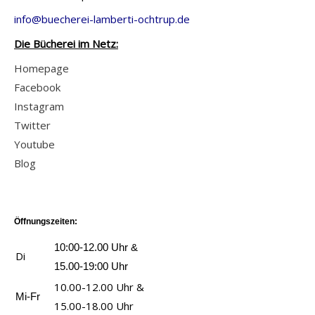
e
z
v
info@buecherei-lamberti-ochtrup.de
t
u
o
Die Bücherei im Netz:
a
m
n
r
Homepage
S
Ü
i
Facebook
a
b
s
Instagram
t
e
c
Twitter
t
r
h
Youtube
e
r
a
Blog
s
a
n
s
s
z
e
c
e
n
Öffnungszeiten:
h
i
a
e
10:00-12.00 Uhr &
Di
g
n
n
15.00-19:00 Uhr
e
z
d
10.00-12.00 Uhr &
n
Mi-Fr
e
e
15.00-18.00 Uhr