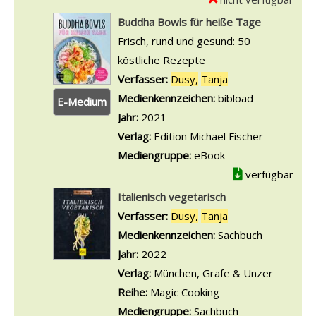
D
x
Buddha Bowls für heiße Tage
e
e
Frisch, rund und gesund: 50
t
m
köstliche Rezepte
a
p
Verfasser:
Dusy,
Tanja
Suche nach diese
i
l
Medienkennzeichen:
bibload
E-Medium
l
a
Jahr:
2021
s
r
Verlag:
Edition Michael Fischer
v
-
Mediengruppe:
eBook
o
D
verfügbar
n
e
Italienisch vegetarisch
B
t
Verfasser:
Dusy,
Tanja
Suche nach diese
u
a
Medienkennzeichen:
Sachbuch
d
i
Jahr:
2022
d
l
Verlag:
München, Grafe & Unzer
h
s
Reihe:
Magic Cooking
a
v
Mediengruppe:
Sachbuch