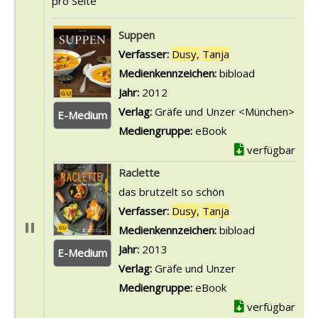
pro Seite
Suchergebnis
Suppen
Verfasser:
Dusy,
Tanja
Suche nach diese
Medienkennzeichen:
bibload
Jahr:
2012
Verlag:
Gräfe und Unzer <München>
E-Medium
Mediengruppe:
eBook
verfügbar
Raclette
das brutzelt so schön
Verfasser:
Dusy,
Tanja
Suche nach diese
Medienkennzeichen:
bibload
Jahr:
2013
E-Medium
Verlag:
Gräfe und Unzer
Mediengruppe:
eBook
verfügbar