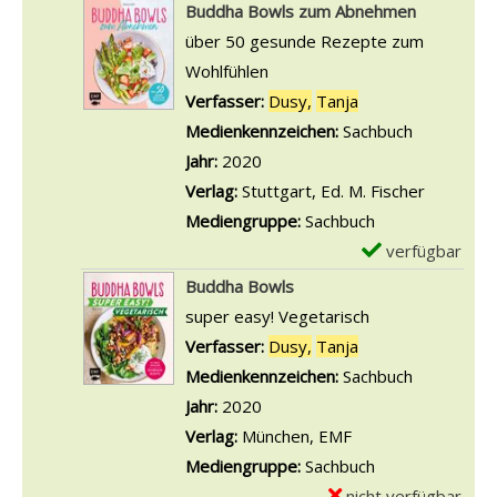
Buddha Bowls zum Abnehmen
über 50 gesunde Rezepte zum
Wohlfühlen
Verfasser:
Dusy,
Tanja
Suche nach diese
Medienkennzeichen:
Sachbuch
Jahr:
2020
Verlag:
Stuttgart, Ed. M. Fischer
Mediengruppe:
Sachbuch
verfügbar
E
x
Buddha Bowls
e
super easy! Vegetarisch
m
Verfasser:
Dusy,
Tanja
Suche nach diese
p
Medienkennzeichen:
Sachbuch
l
Jahr:
2020
a
Verlag:
München, EMF
r
Mediengruppe:
Sachbuch
-
nicht verfügbar
E