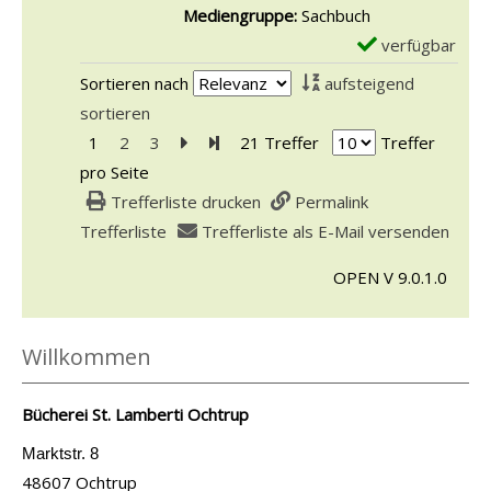
v
-
Mediengruppe:
Sachbuch
n
i
o
D
verfügbar
E
z
g
n
e
x
e
e
Sortieren nach
aufsteigend
I
t
e
i
n
sortieren
t
a
m
g
1
2
3
Zur nächsten Seite blättern
Zur letzten Seite blättern
21 Treffer
Treffer
a
i
p
e
pro Seite
l
l
l
n
Trefferliste drucken
Permalink
i
s
a
Trefferliste
Trefferliste als E-Mail versenden
e
v
r
n
o
OPEN V 9.0.1.0
-
i
n
D
s
S
e
Willkommen
c
a
t
h
l
a
Bücherei St. Lamberti Ochtrup
v
a
i
e
t
Marktstr. 8
l
g
48607 Ochtrup
e
s