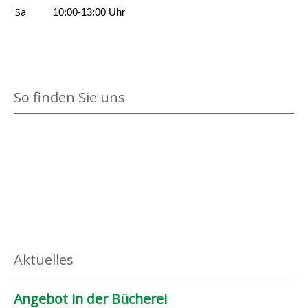
i
I
Sa
10:00-13:00 Uhr
g
d
e
e
n
e
n
So finden Sie uns
f
ü
r
d
e
i
n
e
n
Aktuelles
A
i
Angebot in der Bücherei
r