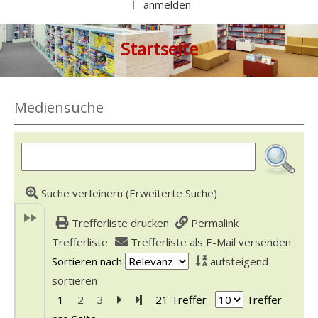
anmelden
|
Startseite
Mediensuche
Suche verfeinern (Erweiterte Suche)
Trefferliste drucken
Permalink
Trefferliste
Trefferliste als E-Mail versenden
Sortieren nach
aufsteigend
sortieren
1
2
3
Zur nächsten Seite blättern
Zur letzten Seite blättern
21 Treffer
Treffer