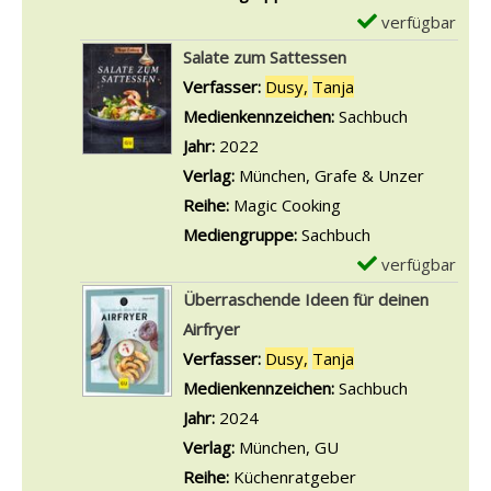
B
o
verfügbar
E
o
n
x
Salate zum Sattessen
w
B
e
Verfasser:
Dusy,
Tanja
Suche nach diese
l
u
m
Medienkennzeichen:
Sachbuch
s
d
p
Jahr:
2022
z
d
l
Verlag:
München, Grafe & Unzer
u
h
a
Reihe:
Magic Cooking
m
a
r
Mediengruppe:
Sachbuch
A
B
-
verfügbar
E
b
o
D
x
Überraschende Ideen für deinen
n
w
e
e
Airfryer
e
l
t
m
Verfasser:
Dusy,
Tanja
Suche nach diese
h
s
a
p
Medienkennzeichen:
Sachbuch
m
a
i
l
Jahr:
2024
e
n
l
a
Verlag:
München, GU
n
z
s
r
Reihe:
Küchenratgeber
a
e