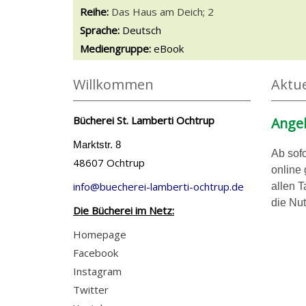
Reihe:
Das Haus am Deich; 2
Suche nach dieser Beteiligten Person
Sprache:
Deutsch
Mediengruppe:
eBook
Willkommen
Aktue
Bücherei St. Lamberti Ochtrup
Angeb
Marktstr. 8
Ab sofo
48607 Ochtrup
online
info@buecherei-lamberti-ochtrup.de
allen T
die Nut
Die Bücherei im Netz:
Homepage
Facebook
Instagram
Twitter