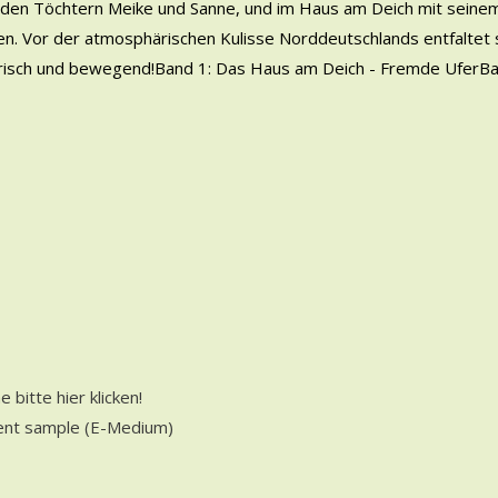
em den Töchtern Meike und Sanne, und im Haus am Deich mit seine
en. Vor der atmosphärischen Kulisse Norddeutschlands entfaltet s
härisch und bewegend!Band 1: Das Haus am Deich - Fremde UferB
e bitte hier klicken!
opens in new tab
ent sample (E-Medium)