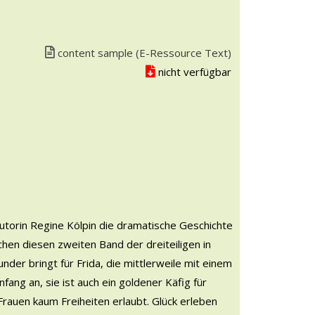
Link zu einem externen Medieninhalt - wird in neuem Ta
content sample (E-Ressource Text)
nicht verfügbar
torin Regine Kölpin die dramatische Geschichte
hen diesen zweiten Band der dreiteiligen in
er bringt für Frida, die mittlerweile mit einem
fang an, sie ist auch ein goldener Käfig für
Frauen kaum Freiheiten erlaubt. Glück erleben