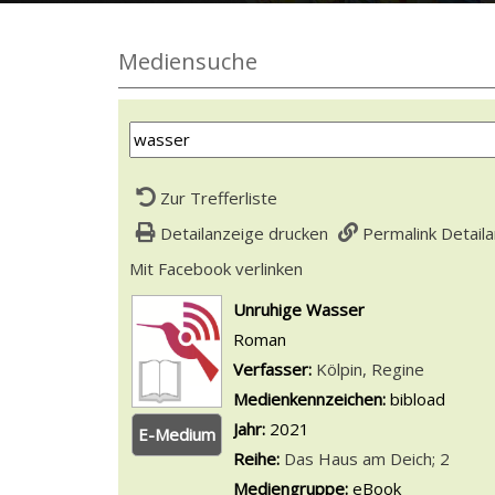
Mediensuche
Zur Trefferliste
Detailanzeige drucken
Permalink Detail
Mit Facebook verlinken
Diesen Link in neuem Tab
wird in neuem Tab geöffnet
Unruhige Wasser
Roman
Verfasser:
Suche nach diesem Ver
Kölpin, Regine
Medienkennzeichen:
bibload
Jahr:
2021
E-Medium
Reihe:
Das Haus am Deich; 2
Mediengruppe:
eBook