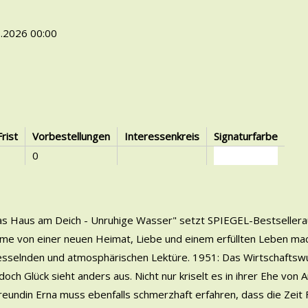
.2026 00:00
Frist
Vorbestellungen
Interessenkreis
Signaturfarbe
0
as Haus am Deich - Unruhige Wasser" setzt SPIEGEL-Bestsellerau
ume von einer neuen Heimat, Liebe und einem erfüllten Leben mac
sselnden und atmosphärischen Lektüre. 1951: Das Wirtschaftswund
h Glück sieht anders aus. Nicht nur kriselt es in ihrer Ehe von An
Freundin Erna muss ebenfalls schmerzhaft erfahren, dass die Zeit 