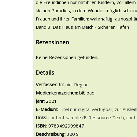
die Freundinnen nur mit ihren Kindern, vor all
kleinen Paradies, in dem Wunder möglich schein
Frauen und ihrer Familien: wahrhaftig, atmosp
Band 3: Das Haus am Deich - Sicherer Hafen
Rezensionen
Keine Rezensionen gefunden.
Details
Verfasser:
Suche nach diesem Verfasser
Kölpin, Regine
Medienkennzeichen:
bibload
Jahr:
2021
E-Medium:
Titel nur digital verfügbar; zur Ausleih
Links:
Diesen Link in neuem Tab öffnen
content sample (E-Ressource Text)
,
cont
Suche nach dieser Systematik
Suche nach diesem Interessenskreis
ISBN:
9783492999847
Beschreibung:
320 S.