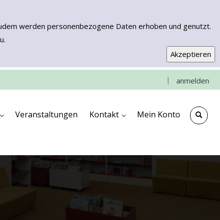
n. Zudem werden personenbezogene Daten erhoben und genutzt.
u.
|
anmelden
e
che
ngen
ooks & More
Kontakt & Anfahrt
Impressum
Veranstaltungen
Kontakt
Mein Konto