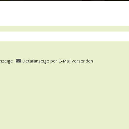
anzeige
Detailanzeige per E-Mail versenden
 öffnen
fasser