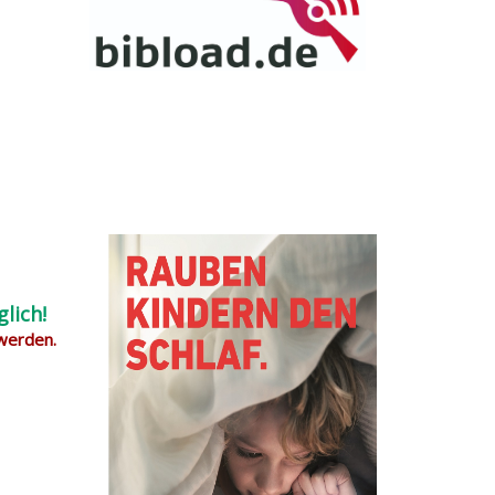
lich!
 werden.