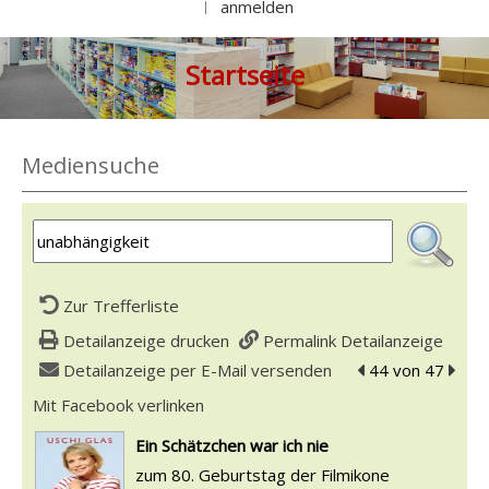
anmelden
|
Startseite
Mediensuche
Zur Trefferliste
Detailanzeige drucken
Permalink Detailanzeige
Detailanzeige per E-Mail versenden
zum vorherigen T
44 von 47
zum n
Mit Facebook verlinken
Diesen Link in neuem Tab öffnen
wird in neuem Tab geöffnet
Ein Schätzchen war ich nie
zum 80. Geburtstag der Filmikone