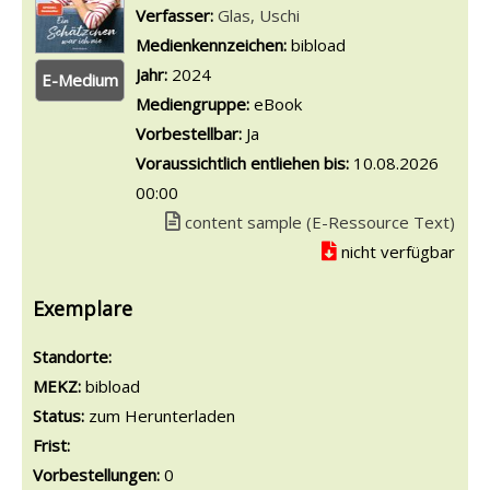
Verfasser:
Suche nach diesem Verfasser
Glas, Uschi
Medienkennzeichen:
bibload
Jahr:
2024
E-Medium
Mediengruppe:
eBook
Vorbestellbar:
Ja
Voraussichtlich entliehen bis:
10.08.2026
00:00
Link zu einem externen Medieninhalt - wird
content sample (E-Ressource Text)
nicht verfügbar
Exemplare
Standorte:
MEKZ:
bibload
Status:
zum Herunterladen
Frist:
Vorbestellungen:
0