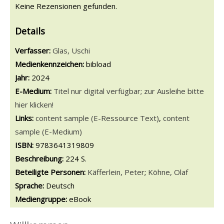
Keine Rezensionen gefunden.
Details
Verfasser:
Suche nach diesem Verfasser
Glas, Uschi
Medienkennzeichen:
bibload
Jahr:
2024
E-Medium:
Titel nur digital verfügbar; zur Ausleihe bitte
hier klicken!
opens in new tab
Links:
Diesen Link in neuem Tab öffnen
content sample (E-Ressource Text)
,
content
sample (E-Medium)
Suche nach dieser Systematik
Suche nach diesem Interessenskreis
ISBN:
9783641319809
Beschreibung:
224 S.
Beteiligte Personen:
Suche nach dieser Beteiligten Person
Käfferlein, Peter
;
Köhne, Olaf
Sprache:
Deutsch
Mediengruppe:
eBook