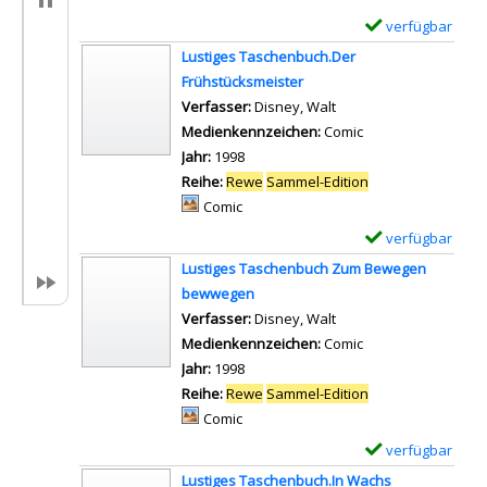
verfügbar
E
x
Lustiges Taschenbuch.Der
e
Frühstücksmeister
m
Verfasser:
Disney, Walt
Suche nach diesem Ve
p
Medienkennzeichen:
Comic
l
Jahr:
1998
a
Reihe:
Rewe
Sammel-Edition
r
Mediengruppe:
Comic
-
verfügbar
E
D
x
Lustiges Taschenbuch Zum Bewegen
e
e
bewwegen
t
m
Verfasser:
Disney, Walt
Suche nach diesem Ve
a
p
Medienkennzeichen:
Comic
i
l
Jahr:
1998
l
a
Reihe:
Rewe
Sammel-Edition
s
r
Mediengruppe:
Comic
v
-
verfügbar
E
o
D
x
n
Lustiges Taschenbuch.In Wachs