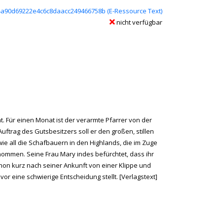
neuem Tab geöffnet
c4a90d69222e4c6c8daacc249466758b (E-Ressource Text)
nicht verfügbar
t. Für einen Monat ist der verarmte Pfarrer von der
ftrag des Gutsbesitzers soll er den großen, stillen
 all die Schafbauern in den Highlands, die im Zuge
nommen. Seine Frau Mary indes befürchtet, dass ihr
chon kurz nach seiner Ankunft von einer Klippe und
or eine schwierige Entscheidung stellt. [Verlagstext]