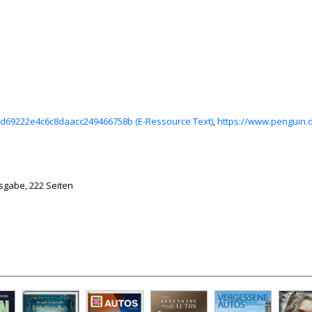
90d69222e4c6c8daacc249466758b (E-Ressource Text)
,
https://www.penguin.
sgabe, 222 Seiten
rson