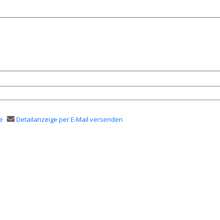
e
Detailanzeige per E-Mail versenden
en
er