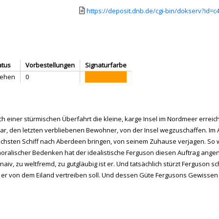
Link zu einem externen Medieninhalt - wird in 
https://deposit.dnb.de/cgi-bin/dokserv?id=
atus
Vorbestellungen
Signaturfarbe
iehen
0
ch einer stürmischen Überfahrt die kleine, karge Insel im Nordmeer erreich
ar, den letzten verbliebenen Bewohner, von der Insel wegzuschaffen. Im Au
hsten Schiff nach Aberdeen bringen, von seinem Zuhause verjagen. So wie
 moralischer Bedenken hat der idealistische Ferguson diesen Auftrag ange
aiv, zu weltfremd, zu gutgläubig ist er. Und tatsächlich stürzt Ferguson s
n er von dem Eiland vertreiben soll. Und dessen Güte Fergusons Gewissen v