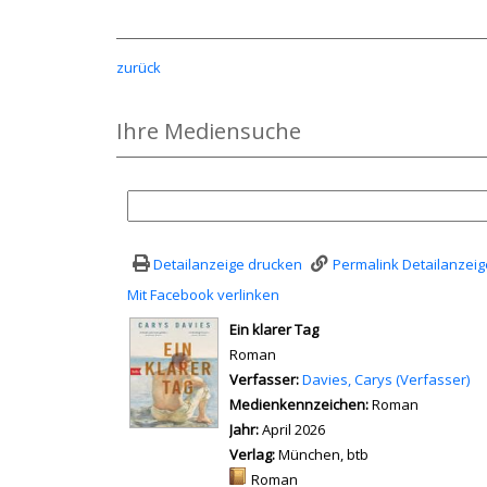
zurück
Ihre Mediensuche
Detailanzeige drucken
Permalink Detailanzeig
Mit Facebook verlinken
Diesen Link in neuem Tab öffn
wird in neuem Tab geöffnet
Ein klarer Tag
Roman
Verfasser:
Suche nach diesem Verfass
Davies, Carys (Verfasser)
Medienkennzeichen:
Roman
Jahr:
April 2026
Verlag:
München, btb
Mediengruppe:
Roman