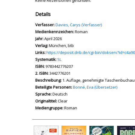
Keine Rezensionen gefunden.
Details
Verfasser:
Suche nach diesem Verfasser
Davies, Carys (Verfasser)
Medienkennzeichen:
Roman
Jahr:
April 2026
Verlag:
München, btb
opens in new tab
Links:
Diesen Link in neuem Tab öffnen
https://deposit.dnb.de/cgi-bin/dokserv?id=c4a
Systematik:
Suche nach dieser Systematik
SL
Suche nach diesem Interessenskreis
ISBN:
9783442776207
2. ISBN:
3442776201
Beschreibung:
1. Auflage, genehmigte Taschenbuchau
Beteiligte Personen:
Suche nach dieser Beteiligten Pe
Bonné, Eva (Übersetzer)
Sprache:
Deutsch
Originaltitel:
Clear
Mediengruppe:
Roman