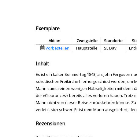
Exemplare
Aktion
Zweigstelle
Standorte
St
Vorbestellen
Hauptstelle
SL Dav
Entl
Inhalt
Es ist ein kalter Sommertag 1843, als John Ferguson na
schottischen Freikirche hierhergeschickt worden, um Iv
Mann samt seinen wenigen Habseligkeiten mit dem näc
der »Clearances« bereits alles verloren haben. Trotz
Mann nicht von dieser Reise zurückkehren könnte. Zu n
verletzt sich schwer. Er ist dem Mann ausgeliefert, de
Rezensionen