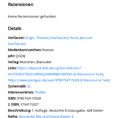
Rezensionen
Keine Rezensionen gefunden.
Details
Verfasser:
Suche nach diesem Verfasser
Enger, Thomas (Verfasser)
;
Horst, Jørn Lier
(Verfasser)
Medienkennzeichen:
Roman
Jahr:
[2026]
Verlag:
München, Blanvalet
opens in new tab
Links:
Diesen Link in neuem Tab öffnen
https://deposit.dnb.de/cgi-bin/dokserv?
id=01b653792d134f0da20d6998d1d6f0e5 (E-Ressource Text)
,
https://www.penguin.de/ean/9783734115028 (E-Ressource Text)
Systematik:
Suche nach dieser Systematik
SL
Interessenkreis:
Suche nach diesem Interessenskreis
Thriller
ISBN:
9783734115028
2. ISBN:
3734115027
Beschreibung:
1. Auflage, deutsche Erstausgabe, 428 Seiten
Reihe:
Alexander Blix und Emma Ramm; 6