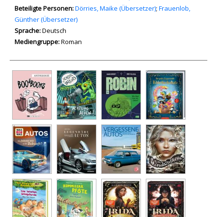
Beteiligte Personen:
Suche nach dieser Beteiligten Person
Dörries, Maike (Übersetzer)
;
Frauenlob,
Günther (Übersetzer)
Sprache:
Deutsch
Mediengruppe:
Roman