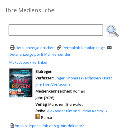
Ihre Mediensuche
Detailanzeige drucken
Permalink Detailanzeige
Detailanzeige per E-Mail versenden
Mit Facebook verlinken
Diesen Link in neuem Tab öffnen
wird in neuem Tab geöffnet
Blutregen
Verfasser:
Suche nach diesem Verfasser
Enger, Thomas (Verfasser)
;
Horst,
Jørn Lier (Verfasser)
Medienkennzeichen:
Roman
Jahr:
[2026]
Verlag:
München, Blanvalet
Reihe:
Alexander Blix und Emma Ramm; 6
Mediengruppe:
Roman
Link zu einem externen Medieninhalt - wird in neuem Tab geöffnet
https://deposit.dnb.de/cgi-bin/dokserv?