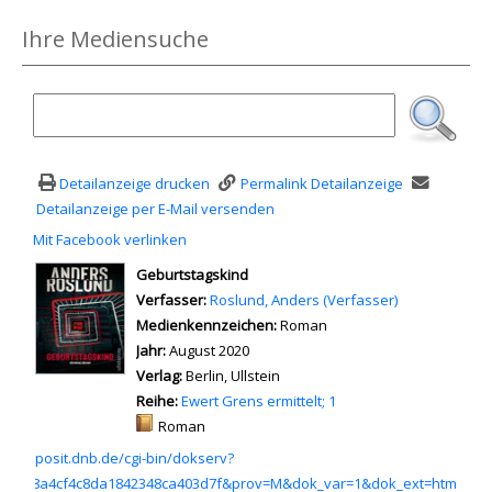
Ihre Mediensuche
Detailanzeige drucken
Permalink Detailanzeige
Detailanzeige per E-Mail versenden
Mit Facebook verlinken
Diesen Link in neuem Tab öffnen
wird in neuem Tab geöffnet
Geburtstagskind
Verfasser:
Suche nach diesem Verfasser
Roslund, Anders (Verfasser)
Medienkennzeichen:
Roman
Jahr:
August 2020
Verlag:
Berlin, Ullstein
Reihe:
Ewert Grens ermittelt; 1
Mediengruppe:
Roman
u einem externen Medieninhalt - wird in neuem Tab geöffnet
p://deposit.dnb.de/cgi-bin/dokserv?
b34b38a4cf4c8da1842348ca403d7f&prov=M&dok_var=1&dok_ext=htm